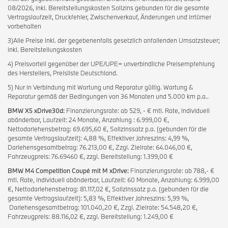
08/2026, inkl. Bereitstellungskosten Sollzins gebunden für die gesamte
Vertragslaufzeit, Druckfehler, Zwischenverkauf, Änderungen und Irrtümer
vorbehalten
3)Alle Preise inkl. der gegebenenfalls gesetzlich anfallenden Umsatzsteuer;
inkl. Bereitstellungskosten
4) Preisvorteil gegenüber der UPE/UPE= unverbindliche Preisempfehlung
des Herstellers, Preisliste Deutschland.
5) Nur in Verbindung mit Wartung und Reparatur gültig. Wartung &
Reparatur gemäß der Bedingungen von 36 Monaten und 5.000 km p.a..
BMW X5 xDrive30d:
Finanzierungsrate: ab 529, - € mtl. Rate, individuell
abänderbar, Laufzeit: 24 Monate, Anzahlung : 6.999,00 €,
Nettodarlehensbetrag: 69.695,60 €, Sollzinssatz p.a. (gebunden für die
gesamte Vertragslaufzeit): 4,88 %, Effektiver Jahreszins: 4,99 %,
Darlehensgesamtbetrag: 76.213,00 €, Zzgl. Zielrate: 64.046,00 €,
Fahrzeugpreis: 76.69460 €, zzgl. Bereitstellung: 1.399,00 €
BMW M4 Competition Coupé mit M xDrive:
Finanzierungsrate: ab 788,- €
mtl. Rate, individuell abänderbar, Laufzeit: 60 Monate, Anzahlung: 6.999,00
€, Nettodarlehensbetrag: 81.117,02 €, Sollzinssatz p.a. (gebunden für die
gesamte Vertragslaufzeit): 5,83 %, Effektiver Jahreszins: 5,99 %,
Darlehensgesamtbetrag: 101.040,20 €, Zzgl. Zielrate: 54.548,20 €,
Fahrzeugpreis: 88.116,02 €, zzgl. Bereitstellung: 1.249,00 €