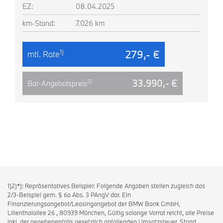
EZ:
08.04.2025
km-Stand:
7.026 km
279,- €
1)
mtl. Rate
33.990,- €
2)
Bar-Angebotspreis
1)2)*): Repräsentatives Beispiel: Folgende Angaben stellen zugleich das
2/3-Beispiel gem. § 6a Abs. 3 PAngV dar. Ein
Finanzierungsangebot/Leasingangebot der BMW Bank GmbH,
Lilienthalallee 26 , 80939 München, Gültig solange Vorrat reicht, alle Preise
inkl. der gegebenenfalls gesetzlich anfallenden Umsatzsteuer, Stand