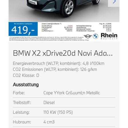
BMW X2 xDrive20d Navi AdapLED ACC HUD Park+ Komfortz
Energieverbrauch (WLTP, kombiniert): 4,8 l/100km
CO2 Emissionen (WLTP, kombiniert): 126 g/km
CO2 Klasse: D
Ausstattung
Farbe:
Cape YYork Gr&uuml;n Metallic
Treibstoff:
Diesel
Leistung:
110 KW (150 PS)
Hubraum:
4 cm3