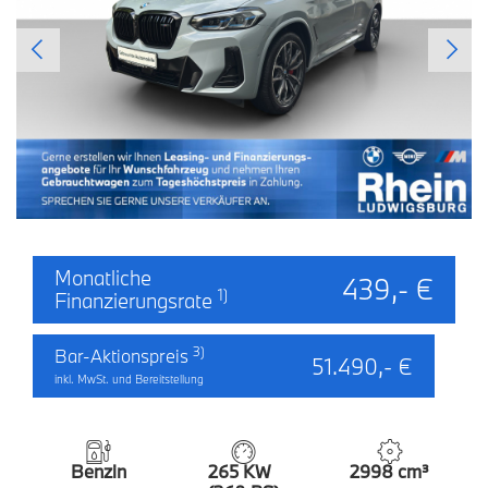
Monatliche
439,- €
1)
Finanzierungsrate
3)
Bar-Aktionspreis
51.490,- €
inkl. MwSt. und Bereitstellung
Benzin
265 KW
2998 cm³