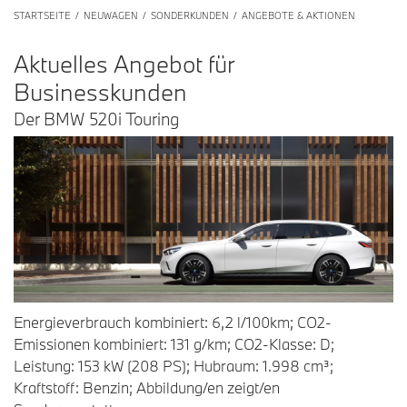
STARTSEITE
NEUWAGEN
SONDERKUNDEN
ANGEBOTE & AKTIONEN
A
ktuelles
A
ngebot
für
B
usinesskunden
Der BMW 520i Touring
Energieverbrauch kombiniert: 6,2 l/100km; CO2-
Emissionen kombiniert: 131 g/km; CO2-Klasse: D;
Leistung: 153 kW (208 PS); Hubraum: 1.998 cm³;
Kraftstoff: Benzin; Abbildung/en zeigt/en