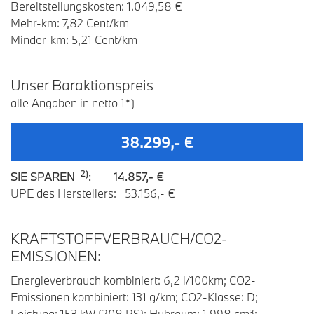
Bereitstellungskosten: 1.049,58 €
Mehr-km: 7,82 Cent/km
Minder-km: 5,21 Cent/km
U
nser
B
araktionspreis
alle Angaben in netto 1*)
38.299,- €
2)
SIE SPAREN
: 14.857,- €
UPE des Herstellers: 53.156,- €
KRAFTSTOFFVERBRAUCH/CO2-
EMISSIONEN:
Energieverbrauch kombiniert: 6,2 l/100km; CO2-
Emissionen kombiniert: 131 g/km; CO2-Klasse: D;
Leistung: 153 kW (208 PS); Hubraum: 1.998 cm³;