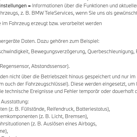
instellungen
►Informationen über die Funktionen und aktuelle
 Fahrzeugs, z. B. BMW TeleServices, wenn Sie uns als gewünsc
 im Fahrzeug erzeugt bzw. verarbeitet werden
uergeräte Daten. Dazu gehören zum Beispiel:
eschwindigkeit, Bewegungsverzögerung, Querbeschleunigung,
Regensensor, Abstandssensor).
rden nicht über die Betriebszeit hinaus gespeichert und nur im
em auch der Fahrzeugschlüssel). Diese werden eingesetzt, um
e technische Ereignisse und Fehler temporär oder dauerhaft 
 Ausstattung:
 (z. B. Füllstände, Reifendruck, Batteriestatus),
temkomponenten (z. B. Licht, Bremsen),
hrsituationen (z. B. Auslösen eines Airbags,
me),