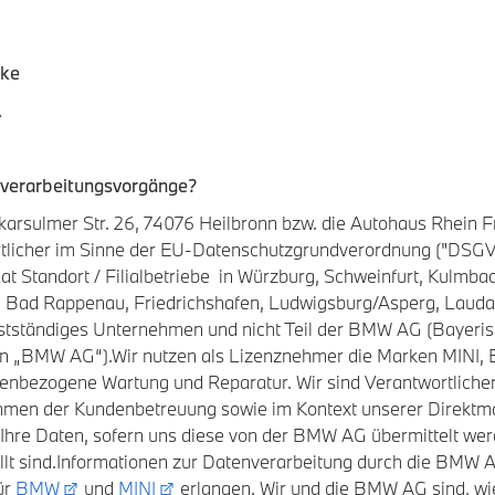
rke
A
tenverarbeitungsvorgänge?
ulmer Str. 26, 74076 Heilbronn bzw. die Autohaus Rhein Fra
ortlicher im Sinne der EU-Datenschutzgrundverordnung ("DSGVO
Standort / Filialbetriebe in Würzburg, Schweinfurt, Kulmbach
, Bad Rappenau, Friedrichshafen, Ludwigsburg/Asperg, Laudak
selbstständiges Unternehmen und nicht Teil der BMW AG (Bayeri
n „BMW AG“).Wir nutzen als Lizenznehmer die Marken MINI, 
kenbezogene Wartung und Reparatur. Wir sind Verantwortlicher 
Rahmen der Kundenbetreuung sowie im Kontext unserer Direk
r Ihre Daten, sofern uns diese von der BMW AG übermittelt we
llt sind.Informationen zur Datenverarbeitung durch die BMW A
ür
BMW
und
MINI
erlangen. Wir und die BMW AG sind, wie