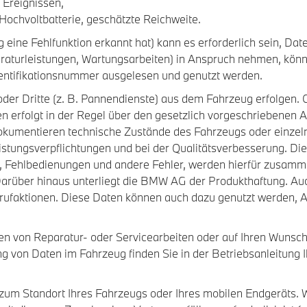
 Ereignissen,
Hochvoltbatterie, geschätzte Reichweite.
eine Fehlfunktion erkannt hat) kann es erforderlich sein, Daten
raturleistungen, Wartungsarbeiten) in Anspruch nehmen, könne
ntifikationsnummer ausgelesen und genutzt werden.
er Dritte (z. B. Pannendienste) aus dem Fahrzeug erfolgen. G
 erfolgt in der Regel über den gesetzlich vorgeschriebenen
okumentieren technische Zustände des Fahrzeugs oder einzeln
istungsverpflichtungen und bei der Qualitätsverbesserung. Di
, Fehlbedienungen und andere Fehler, werden hierfür zusamm
Darüber hinaus unterliegt die BMW AG der Produkthaftung. A
krufaktionen. Diese Daten können auch dazu genutzt werden,
 von Reparatur- oder Servicearbeiten oder auf Ihren Wunsch 
g von Daten im Fahrzeug finden Sie in der Betriebsanleitung I
um Standort Ihres Fahrzeugs oder Ihres mobilen Endgeräts. W