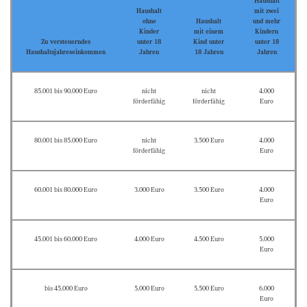
Haushalt
Haushalt
mit zwei
ohne
Haushalt
und mehr
Kinder
mit einem
Kindern
Zu versteuerndes
unter 18
Kind unter
unter 18
Haushaltsjahreseinkommen
Jahren
18 Jahren
Jahren
85.001 bis 90.000 Euro
nicht
nicht
4.000
förderfähig
förderfähig
Euro
80.001 bis 85.000 Euro
nicht
3.500 Euro
4.000
förderfähig
Euro
60.001 bis 80.000 Euro
3.000 Euro
3.500 Euro
4.000
Euro
45.001 bis 60.000 Euro
4.000 Euro
4.500 Euro
5.000
Euro
bis 45.000 Euro
5.000 Euro
5.500 Euro
6.000
Euro