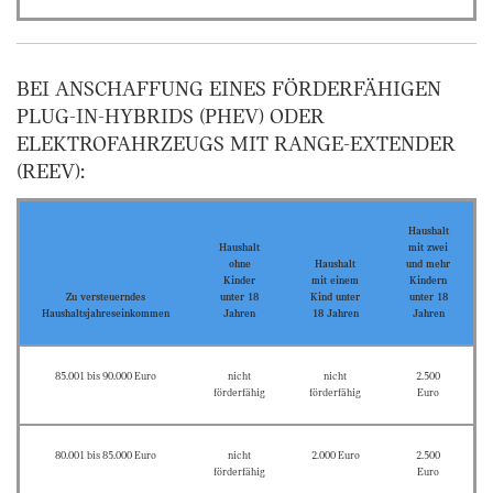
BEI ANSCHAFFUNG EINES FÖRDERFÄHIGEN
PLUG-IN-HYBRIDS (PHEV) ODER
ELEKTROFAHRZEUGS MIT RANGE-EXTENDER
(REEV):
Haushalt
Haushalt
mit zwei
ohne
Haushalt
und mehr
Kinder
mit einem
Kindern
Zu versteuerndes
unter 18
Kind unter
unter 18
Haushaltsjahreseinkommen
Jahren
18 Jahren
Jahren
85.001 bis 90.000 Euro
nicht
nicht
2.500
förderfähig
förderfähig
Euro
80.001 bis 85.000 Euro
nicht
2.000 Euro
2.500
förderfähig
Euro