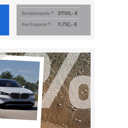
37.199,- €
3)
Baraktionspreis
11.732,- €
4)
Ihre Ersparnis