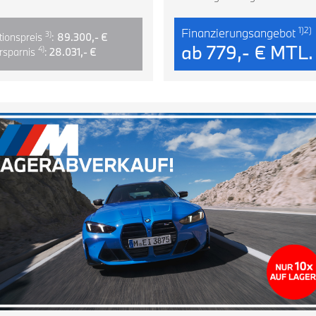
1)2)
Finanzierungsangebot
3)
tionspreis
:
89.300,- €
ab
779,- € MTL.
4)
Ersparnis
:
28.031,- €