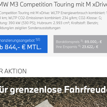
W M3 Competition Touring mit M xDriv
ompetition Touring mit M xDrive: WLTP Energieverbrauch kombiniert: 
00 km; WLTP CO2-Emissionen kombiniert: 234 g/km; CO2-Klasse: G;
tung: 390 kW (530 PS); Hubraum: 2.993 cm³; Kraftstoff: Benzin;
ldung/en zeigt/en Sonderausstattungen
1)2)
nanzierungsangebot
3)
Baraktionspreis
:
89.000,- €
b
844,- € MTL.
4)
Ihre Ersparnis
:
23.622,- €
R AKTION