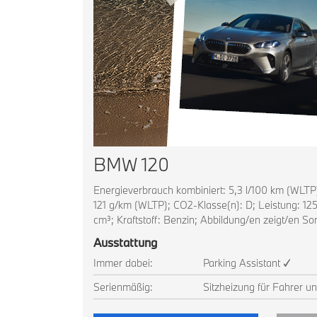
BMW 120
Energieverbrauch kombiniert: 5,3 l/100 km (WLTP
121 g/km (WLTP); CO2-Klasse(n): D; Leistung: 12
cm³; Kraftstoff: Benzin; Abbildung/en zeigt/en S
Ausstattung
Immer dabei:
Parking Assistant ✓
Serienmäßig:
Sitzheizung für Fahrer u