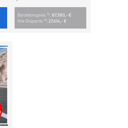
3)
Baraktionspreis
:
87.380,- €
4)
Ihre Ersparnis
:
27.614,- €