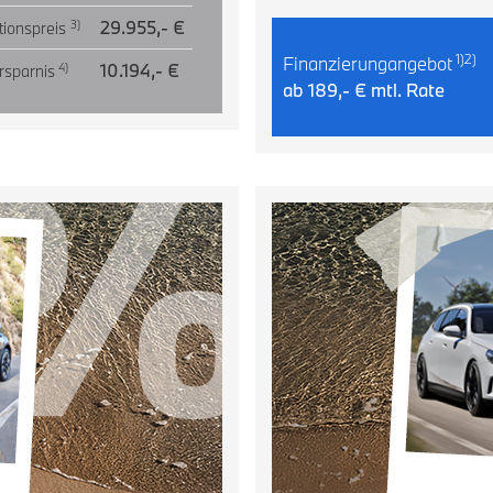
29.955,- €
3)
tionspreis
1)2)
Finanzierungangebot
10.194,- €
4)
rsparnis
ab 189,- € mtl. Rate