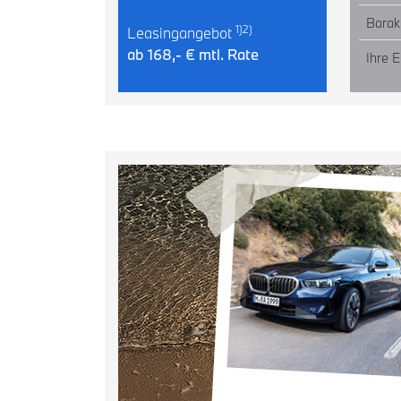
Barak
1)2)
Leasingangebot
ab 168,- € mtl. Rate
Ihre E