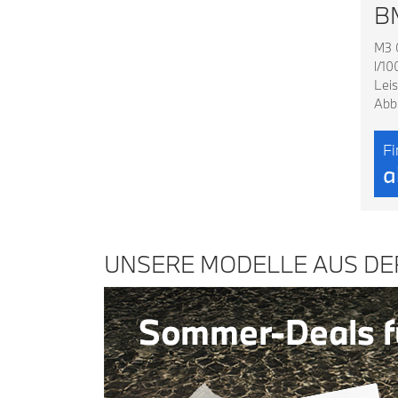
BM
M3 C
l/1
Leis
Abbi
Fi
a
UNSERE MODELLE AUS DE