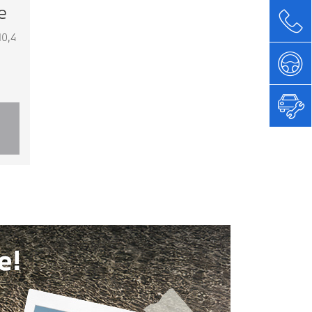
e
10,4