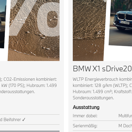
BMW X1 sDrive20
); CO2-Emissionen kombiniert:
WLTP Energieverbrauch kombini
5 kW (170 PS); Hubraum: 1.499
kombiniert: 128 g/km (WLTP); C
onderausstattungen.
Hubraum: 1.499 cm³; Kraftstoff
Sonderausstattungen.
Ausstattung
Immer dabei:
Multifu
nd Beifahrer ✓
Serienmäßig:
M Dach