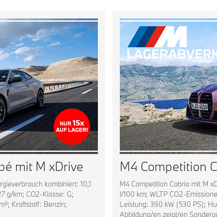
é mit M xDrive
M4 Competition C
gieverbrauch kombiniert: 10,1
M4 Competition Cabrio mit M xD
27 g/km; CO2-Klasse: G;
l/100 km; WLTP CO2-Emissionen
; Kraftstoff: Benzin;
Leistung: 390 kW (530 PS); Hub
Abbildung/en zeigt/en Sondera