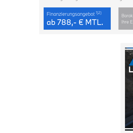
1)2)
Finanzierungsangebot
Barak
ab
788,- € MTL.
Ihre 