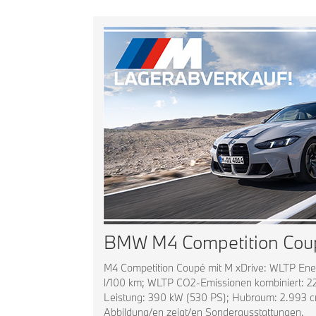
BMW M4 Competition Coup
M4 Competition Coupé mit M xDrive: WLTP Ener
l/100 km; WLTP CO2-Emissionen kombiniert: 2
Leistung: 390 kW (530 PS); Hubraum: 2.993 cm³
Abbildung/en zeigt/en Sonderausstattungen.