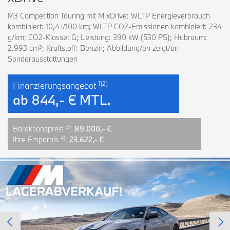
M3 Competition Touring mit M xDrive: WLTP Energieverbrauch
kombiniert: 10,4 l/100 km; WLTP CO2-Emissionen kombiniert: 234
g/km; CO2-Klasse: G; Leistung: 390 kW (530 PS); Hubraum:
2.993 cm³; Kraftstoff: Benzin; Abbildung/en zeigt/en
Sonderausstattungen
1)2)
Finanzierungsangebot
ab
844,- € MTL.
3)
Baraktionspreis
:
89.000,- €
4)
Ihre Ersparnis
:
23.622,- €