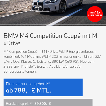
BMW M4 Competition Coupé mit M
xDrive
M4 Competition Coupé mit M xDrive: WLTP Energieverbrauch
kombiniert: 10,1 l/100 km; WLTP CO2-Emissionen kombiniert: 227
g/km; CO2-Klasse: G; Leistung: 390 kW (530 PS); Hubraum:
2.993 cm³; Kraftstoff: Benzin; Abbildung/en zeigt/en
Sonderausstattungen.
1)2)
Finanzierungsangebot
ab
788,- € MTL.
3)
Baraktionspreis
:
89.300,- €