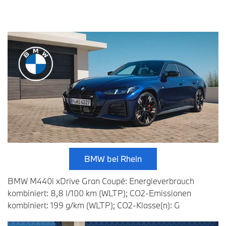
BMW bei Rhein
BMW M440i xDrive Gran Coupé: Energieverbrauch
kombiniert: 8,8 l/100 km (WLTP); CO2-Emissionen
kombiniert: 199 g/km (WLTP); CO2-Klasse(n): G