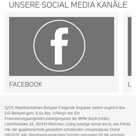
UNSERE SOCIAL MEDIA KANÄLE
FACEBOOK
LI
1)2)*): Repräsentatives Beispiel: Folgende Angaben stellen zugleich das
2/3-Beispiel gem. § 6a Abs. 3 PAngV dar. Ein
Finanzierungsangebot/Leasingangebot der BMW Bank GmbH,
Lilienthalallee 26 , 80939 München, Gültig solange Vorrat reicht, alle Preise
inkl. der gegebenenfalls gesetzlich anfallenden Umsatzsteuer, Stand
08/2026, inkl. Bereitstellungskosten Sollzins gebunden für die gesamte