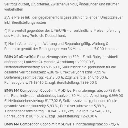
Vertragslaufzeit, Druckfehler, Zwischenverkauf, Änderungen und Irrtümer
vorbehalten
3)Alle Preise inkl. der gegebenenfalls gesetzlich anfallenden Umsatzsteuer;
inkl. Bereitstellungskosten
4) Preisvorteil gegenüber der UPE/UPE= unverbindliche Preisempfehlung
des Herstellers, Preisliste Deutschland.
5) Nur in Verbindung mit Wartung und Reparatur gültig. Wartung &
Reparatur gemäß der Bedingungen von 36 Monaten und 5.000 km p.a..
BMW X5 xDrive30d:
Finanzierungsrate: ab 529, - € mtl. Rate, individuell
abänderbar, Laufzeit: 24 Monate, Anzahlung : 6.999,00 €,
Nettodarlehensbetrag: 69.695,60 €, Sollzinssatz p.a. (gebunden für die
gesamte Vertragslaufzeit): 4,88 %, Effektiver Jahreszins: 4,99 %,
Darlehensgesamtbetrag: 76.213,00 €, Zzgl. Zielrate: 64.046,00 €,
Fahrzeugpreis: 76.69460 €, zzgl. Bereitstellung: 1.399,00 €
BMW M4 Competition Coupé mit M xDrive:
Finanzierungsrate: ab 788,- €
mtl. Rate, individuell abänderbar, Laufzeit: 60 Monate, Anzahlung: 6.999,00
€, Nettodarlehensbetrag: 81.117,02 €, Sollzinssatz p.a. (gebunden für die
gesamte Vertragslaufzeit): 5,83 %, Effektiver Jahreszins: 5,99 %,
Darlehensgesamtbetrag: 101.040,20 €, Zzgl. Zielrate: 54.548,20 €,
Fahrzeugpreis: 88.116,02 €, zzgl. Bereitstellung: 1.249,00 €
BMW M4 Competition Cabrio mit M xDrive:
Finanzierungsrate: ab 779,- €