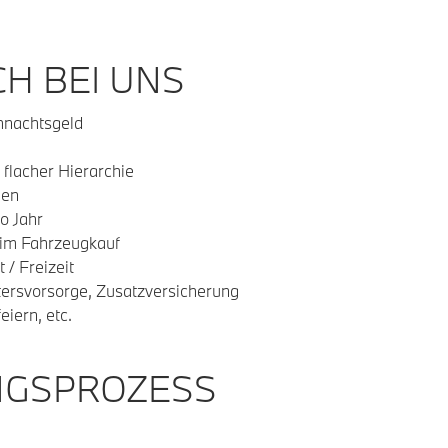
H BEI UNS
hnachtsgeld
 flacher Hierarchie
gen
o Jahr
beim Fahrzeugkauf
t / Freizeit
ltersvorsorge, Zusatzversicherung
iern, etc.
NGSPROZESS