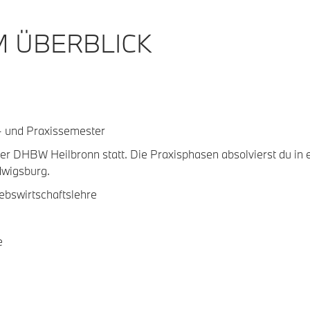
M ÜBERBLICK
 und Praxissemester
er DHBW Heilbronn statt. Die Praxisphasen absolvierst du in 
gsburg.
iebswirtschaftslehre
e