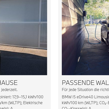
HAUSE
PASSENDE WA
 jederzeit.
Für jede Situation die rich
niert: 17,9–15,1 kWh/100
BMW i5 eDrive40 Limousine
/km (WLTP); Elektrische
kWh/100 km (WLTP); CO₂-E
e(n): A
CO₂-Klasse(n): A