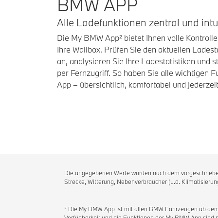
BMW APP
Alle Ladefunktionen zentral und intui
Die My BMW App² bietet Ihnen volle Kontrolle
Ihre Wallbox. Prüfen Sie den aktuellen Ladest
an, analysieren Sie Ihre Ladestatistiken und 
per Fernzugriff. So haben Sie alle wichtigen F
App – übersichtlich, komfortabel und jederzeit
Die angegebenen Werte wurden nach dem vorgeschriebenen
Strecke, Witterung, Nebenverbraucher (u.a. Klimatisierun
² Die My BMW App ist mit allen BMW Fahrzeugen ab dem 
Verfügbarkeit und die Funktionen der My BMW App sind 