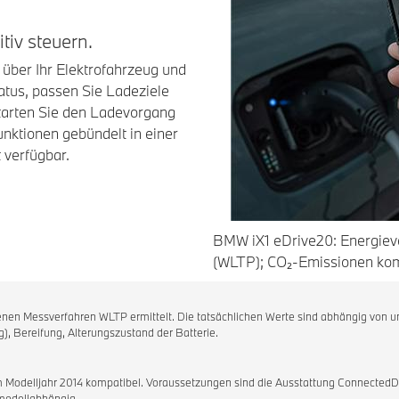
tiv steuern.
 über Ihr Elektrofahrzeug und
atus, passen Sie Ladeziele
starten Sie den Ladevorgang
unktionen gebündelt in einer
 verfügbar.
BMW iX1 eDrive20: Energiev
(WLTP); CO₂-Emissionen komb
 Messverfahren WLTP ermittelt. Die tatsächlichen Werte sind abhängig von unte
g), Bereifung, Alterungszustand der Batterie.
Modelljahr 2014 kompatibel. Voraussetzungen sind die Ausstattung ConnectedD
modellabhängig.