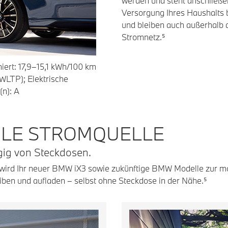
werden und steht anschließ
Versorgung Ihres Haushalts b
und bleiben auch außerhalb
Stromnetz.⁵
ert: 17,9–15,1 kWh/100 km
WLTP); Elektrische
n): A
ILE STROMQUELLE
gig von Steckdosen.
wird Ihr neuer BMW iX3 sowie zukünftige BMW Modelle zur mob
iben und aufladen – selbst ohne Steckdose in der Nähe.⁵