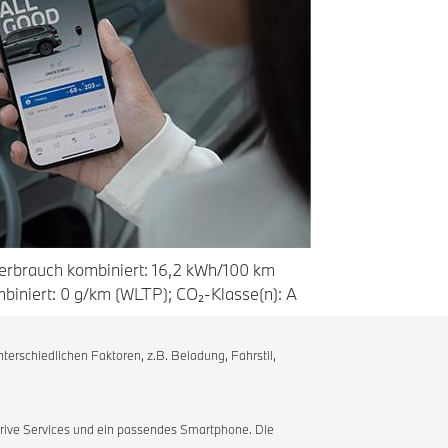
erbrauch kombiniert: 16,2 kWh/100 km
iniert: 0 g/km (WLTP); CO₂-Klasse(n): A
rschiedlichen Faktoren, z.B. Beladung, Fahrstil,
rive Services und ein passendes Smartphone. Die