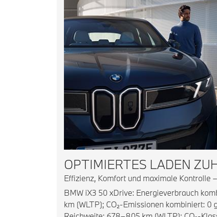
OPTIMIERTES LADEN ZU
Effizienz, Komfort und maximale Kontrolle –
BMW iX3 50 xDrive: Energieverbrauch kombi
km (WLTP); CO₂-Emissionen kombiniert: 0 g
Reichweite: 678–805 km (WLTP); CO₂-Klass