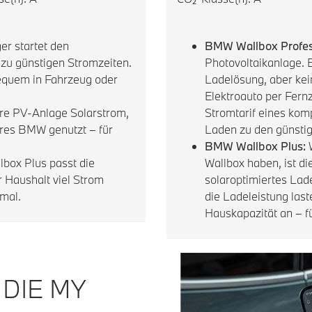
er startet den
BMW Wallbox Profes
u günstigen Stromzeiten.
Photovoltaikanlage.
bequem in Fahrzeug oder
Ladelösung, aber ke
Elektroauto per Fernz
hre PV-Anlage Solarstrom,
Stromtarif eines komp
hres BMW genutzt – für
Laden zu den günstigs
BMW Wallbox Plus:
W
box Plus passt die
Wallbox haben, ist d
 Haushalt viel Strom
solaroptimiertes Lad
imal.
die Ladeleistung last
Hauskapazität an – f
DIE MY