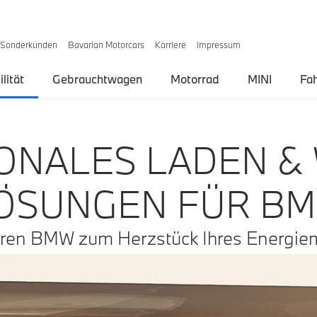
Sonderkunden
Bavarian Motorcars
Karriere
Impressum
lität
Gebrauchtwagen
Motorrad
MINI
Fa
IONALES LADEN &
ÖSUNGEN FÜR B
hren BMW zum Herzstück Ihres Energi