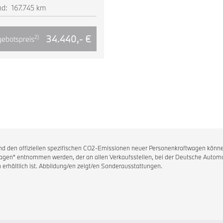
nd:
167.745 km
34.440,- €
2)
ebotspreis
 und den offiziellen spezifischen CO2-Emissionen neuer Personenkraftwagen könne
en" entnommen werden, der an allen Verkaufsstellen, bei der Deutsche Automob
 erhältlich ist. Abbildung/en zeigt/en Sonderausstattungen.