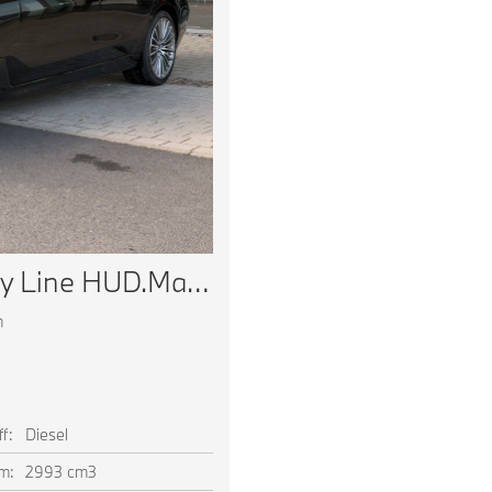
BMW 630d xDrive GT Luxury Line HUD.Massage.Komfortsi
m
ff:
Diesel
m:
2993 cm3