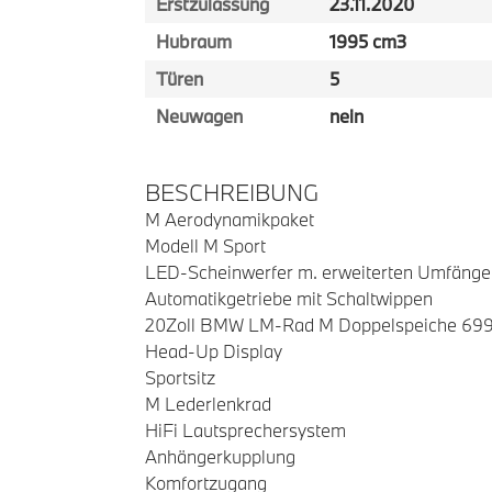
Erstzulassung
23.11.2020
Hubraum
1995 cm3
Türen
5
Neuwagen
nein
BESCHREIBUNG
M Aerodynamikpaket
Modell M Sport
LED-Scheinwerfer m. erweiterten Umfänge
Automatikgetriebe mit Schaltwippen
20Zoll BMW LM-Rad M Doppelspeiche 699
Head-Up Display
Sportsitz
M Lederlenkrad
HiFi Lautsprechersystem
Anhängerkupplung
Komfortzugang