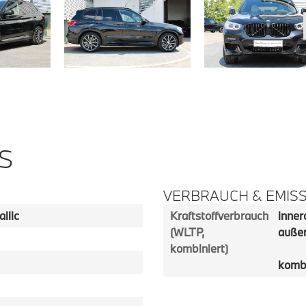
S
VERBRAUCH & EMIS
llic
Kraftstoffverbrauch
innero
(WLTP,
außer
kombiniert)
kombi