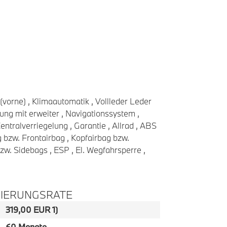
(vorne) , Klimaautomatik , Vollleder Leder
ng mit erweiter , Navigationssystem ,
ntralverriegelung , Garantie , Allrad , ABS
g bzw. Frontairbag , Kopfairbag bzw.
w. Sidebags , ESP , El. Wegfahrsperre ,
ZIERUNGSRATE
319,00 EUR 1)
60 Monate