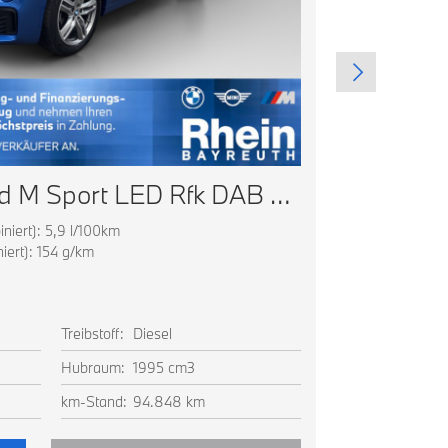
BMW X1 xDrive18d M Sport LED Rfk DAB Sitzheizung
niert): 5,9 l/100km
Energieverbrau
ert): 154 g/km
CO2 Emissionen
CO2 Klasse: E
Ausstattung
Treibstoff:
Diesel
Farbe:
Alp
Hubraum:
1995 cm3
Leistung:
100
km-Stand:
94.848 km
EZ:
05.