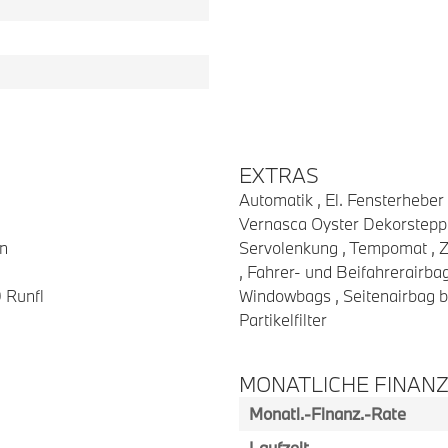
EXTRAS
Automatik , El. Fensterheber 
Vernasca Oyster Dekorsteppu
n
Servolenkung , Tempomat , Ze
, Fahrer- und Beifahrerairba
 Runfl
Windowbags , Seitenairbag bz
Partikelfilter
MONATLICHE FINAN
Monatl.-Finanz.-Rate
Laufzeit