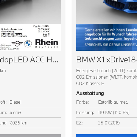
BMW X2 xDrive20d Navi AdapLED ACC HUD Park+ Komfortz
0km
Energieverbrauch (WLTP, kombi
CO2 Emissionen (WLTP, kombini
CO2 Klasse: E
Ausstattung
off:
Diesel
Farbe:
Estorilblau met.
um:
4 cm3
Leistung:
110 KW (150 PS)
and:
7.026 km
EZ:
26.07.2019