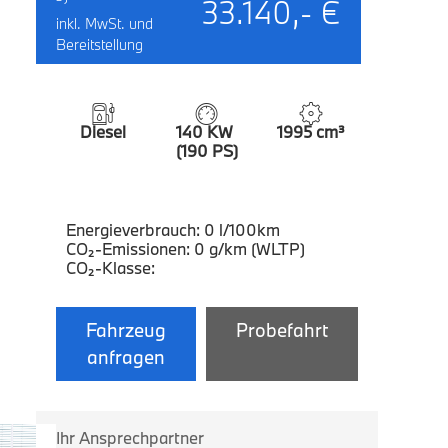
33.140,- €
inkl. MwSt. und
Bereitstellung
Diesel
140 KW
1995 cm³
(190 PS)
Energieverbrauch: 0 l/100km
CO₂-Emissionen: 0 g/km (WLTP)
CO₂-Klasse:
Fahrzeug
Probefahrt
anfragen
Ihr Ansprechpartner