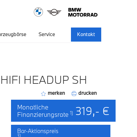
hrzeugbörse
Service
Kontakt
 HIFI HEADUP SH
merken
drucken
Monatliche
319,- €
1)
Finanzierungsrate
Bar-Aktionspreis
3)