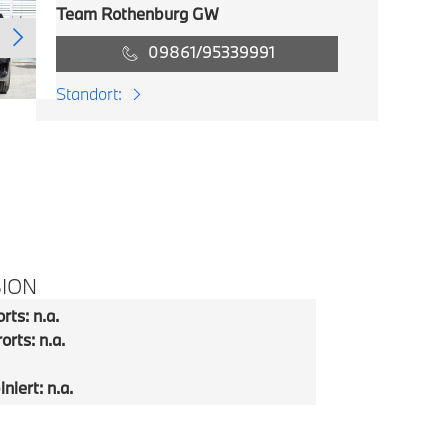
Team Rothenburg GW
09861/95339991
Standort:
SION
rts: n.a.
orts: n.a.
niert: n.a.