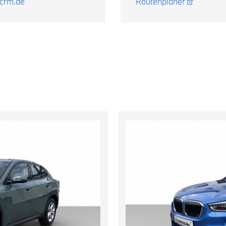
ocrm.de
Routenplaner