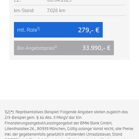
km-Stand:
7.026 km
279,- €
1)
mtl. Rate
33.990,- €
2)
Bar-Angebotspreis
1)2)*): Repräsentatives Beispiel: Folgende Angaben stellen zugleich das
2/3-Beispiel gem. § 6a Abs. 3 PAngV dar. Ein
Finanzierungsangebot/Leasingangebot der BMW Bank GmbH,
Lilienthalallee 26 , 80939 München, Gültig solange Vorrat reicht, alle Preise
inkl. der gegebenenfalls gesetzlich anfallenden Umsatzsteuer, Stand