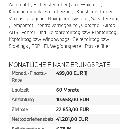
Automatik , El. Fensterheber (vorne+hinten) ,
Klimaautomatik , Standheizung , Kunstleder Leder
Vernasca cognac , Navigationssystem , Servolenkung
, Tempomat , Zentralverriegelung , Garantie , Allrad ,
ABS , Fahrer- und Beifahrerairbag bzw. Frontairbag ,
Kopfairbag bzw. Windowbags , Seitenairbag bzw.
Sidebags , ESP , El. Wegfahrsperre , Partikelfilter
MONATLICHE FINANZIERUNGSRATE
Monatl.-Finanz.-
499,00 EUR 1)
Rate
Laufzeit
60 Monate
Anzahlung
10.658,00 EUR
Zielrate
22.853,00 EUR
Nettodarlehensbetrag
41.281,00 EUR
Sollzinssatz p.a.
6,78 %