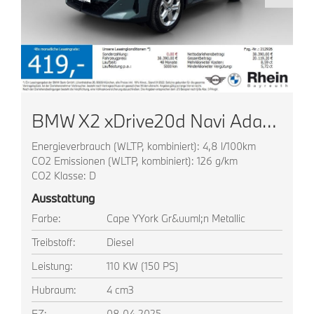
BMW X2 xDrive20d Navi AdapLED ACC HUD Park+ Komfortz
Energieverbrauch (WLTP, kombiniert): 4,8 l/100km
CO2 Emissionen (WLTP, kombiniert): 126 g/km
CO2 Klasse: D
Ausstattung
Farbe:
Cape YYork Gr&uuml;n Metallic
Treibstoff:
Diesel
Leistung:
110 KW (150 PS)
Hubraum:
4 cm3
EZ:
08.04.2025