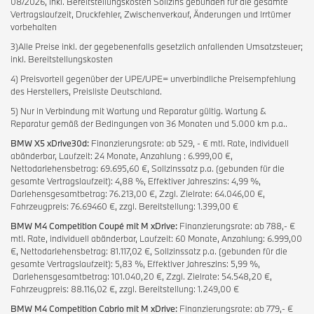
08/2026, inkl. Bereitstellungskosten Sollzins gebunden für die gesamte
Vertragslaufzeit, Druckfehler, Zwischenverkauf, Änderungen und Irrtümer
vorbehalten
3)Alle Preise inkl. der gegebenenfalls gesetzlich anfallenden Umsatzsteuer;
inkl. Bereitstellungskosten
4) Preisvorteil gegenüber der UPE/UPE= unverbindliche Preisempfehlung
des Herstellers, Preisliste Deutschland.
5) Nur in Verbindung mit Wartung und Reparatur gültig. Wartung &
Reparatur gemäß der Bedingungen von 36 Monaten und 5.000 km p.a..
BMW X5 xDrive30d:
Finanzierungsrate: ab 529, - € mtl. Rate, individuell
abänderbar, Laufzeit: 24 Monate, Anzahlung : 6.999,00 €,
Nettodarlehensbetrag: 69.695,60 €, Sollzinssatz p.a. (gebunden für die
gesamte Vertragslaufzeit): 4,88 %, Effektiver Jahreszins: 4,99 %,
Darlehensgesamtbetrag: 76.213,00 €, Zzgl. Zielrate: 64.046,00 €,
Fahrzeugpreis: 76.69460 €, zzgl. Bereitstellung: 1.399,00 €
BMW M4 Competition Coupé mit M xDrive:
Finanzierungsrate: ab 788,- €
mtl. Rate, individuell abänderbar, Laufzeit: 60 Monate, Anzahlung: 6.999,00
€, Nettodarlehensbetrag: 81.117,02 €, Sollzinssatz p.a. (gebunden für die
gesamte Vertragslaufzeit): 5,83 %, Effektiver Jahreszins: 5,99 %,
Darlehensgesamtbetrag: 101.040,20 €, Zzgl. Zielrate: 54.548,20 €,
Fahrzeugpreis: 88.116,02 €, zzgl. Bereitstellung: 1.249,00 €
BMW M4 Competition Cabrio mit M xDrive:
Finanzierungsrate: ab 779,- €