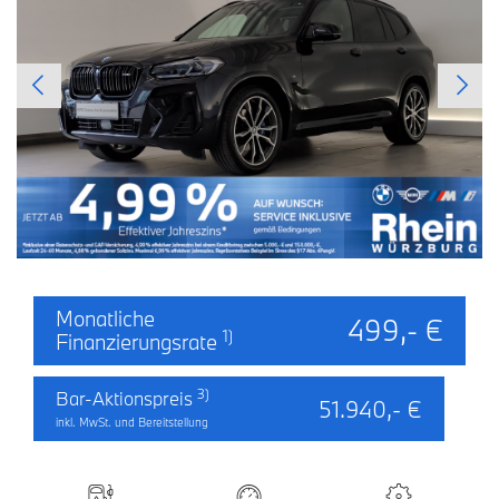
Monatliche
499,- €
1)
Finanzierungsrate
3)
Bar-Aktionspreis
51.940,- €
inkl. MwSt. und Bereitstellung