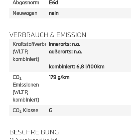
Abgasnorm
E6d
Neuwagen
nein
VERBRAUCH & EMISSION
Kraftstoffverbrauch
innerorts: n.a.
(WLTP,
außerorts: n.a.
kombiniert)
kombiniert: 6,8 l/100km
CO₂
179 g/km
Emissionen
(WLTP,
kombiniert)
CO₂ Klasse
G
BESCHREIBUNG
M Aerodynamikpaket