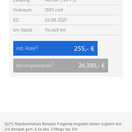
Hubraum:
1995 cm3
EZ:
24.08.2021
km-Stand:
114.469 km
255,- €
1)
mtl. Rate
26.390,- €
2)
Bar-Angebotspreis
1)2)*): Repräsentatives Beispiel: Folgende Angaben stellen zugleich das
2/3-Beispiel gem. § 6a Abs. 3 PAngV dar. Ein