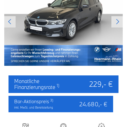
Monatliche
229,- €
1)
Finanzierungsrate
3)
Bar-Aktionspreis
24.680,- €
inkl. MwSt. und Bereitstellung