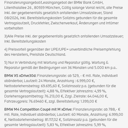
Finanzierungsangebot/Leasingangebot der BMW Bank GmbH,
Lilienthalallee 26 , 80939 München, Gültig solange Vorrat reicht, alle Preise
inkl. der gegebenenfalls gesetzlich anfallenden Umsatzsteuer, Stand
08/2026, inkl. Bereitstellungskosten Sollzins gebunden für die gesamte
Vertragslaufzeit, Druckfehler, Zwischenverkauf, Änderungen und Irrtümer
vorbehalten
3)Alle Preise inkl. der gegebenenfalls gesetzlich anfallenden Umsatzsteuer;
inkl. Bereitstellungskosten
4) Preisvorteil gegenüber der UPE/UPE= unverbindliche Preisempfehlung
des Herstellers, Preisliste Deutschland.
5) Nur in Verbindung mit Wartung und Reparatur gültig. Wartung &
Reparatur gemäß der Bedingungen von 36 Monaten und 5.000 km p.a..
BMW X5 xDrive30d:
Finanzierungsrate: ab 529, - € mtl. Rate, individuell
abänderbar, Laufzeit: 24 Monate, Anzahlung : 6.999,00 €,
Nettodarlehensbetrag: 69.695,60 €, Sollzinssatz p.a. (gebunden für die
gesamte Vertragslaufzeit): 4,88 %, Effektiver Jahreszins: 4,99 %,
Darlehensgesamtbetrag: 76.213,00 €, Zzgl. Zielrate: 64.046,00 €,
Fahrzeugpreis: 76.69460 €, zzgl. Bereitstellung: 1.399,00 €
BMW M4 Competition Coupé mit M xDrive:
Finanzierungsrate: ab 788,- €
mtl. Rate, individuell abänderbar, Laufzeit: 60 Monate, Anzahlung: 6.999,00
€, Nettodarlehensbetrag: 81.117,02 €, Sollzinssatz p.a. (gebunden für die
gesamte Vertragslaufzeit): 5,83 %, Effektiver Jahreszins: 5,99 %,