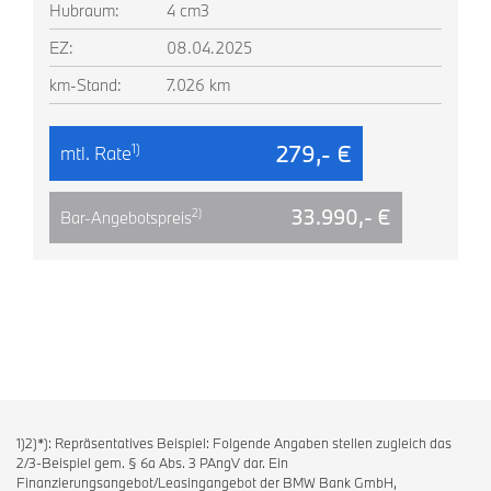
Hubraum:
4 cm3
EZ:
08.04.2025
km-Stand:
7.026 km
279,- €
1)
mtl. Rate
33.990,- €
2)
Bar-Angebotspreis
1)2)*): Repräsentatives Beispiel: Folgende Angaben stellen zugleich das
2/3-Beispiel gem. § 6a Abs. 3 PAngV dar. Ein
Finanzierungsangebot/Leasingangebot der BMW Bank GmbH,