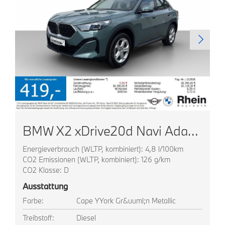
BMW X2 xDrive20d Navi AdapLED ACC HUD Park+ Komfortz
Energieverbrauch (WLTP, kombiniert): 4,8 l/100km
CO2 Emissionen (WLTP, kombiniert): 126 g/km
CO2 Klasse: D
Ausstattung
Farbe:
Cape YYork Gr&uuml;n Metallic
Treibstoff:
Diesel