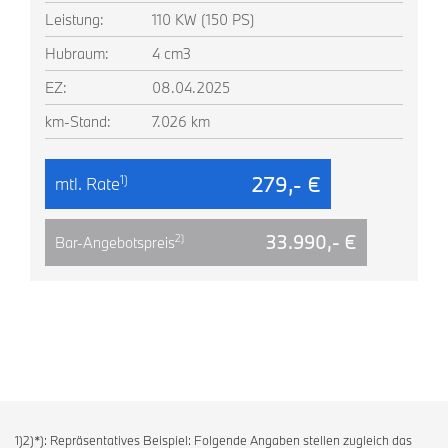
Leistung:
110 KW (150 PS)
Hubraum:
4 cm3
EZ:
08.04.2025
km-Stand:
7.026 km
279,- €
1)
mtl. Rate
33.990,- €
2)
Bar-Angebotspreis
1)2)*): Repräsentatives Beispiel: Folgende Angaben stellen zugleich das