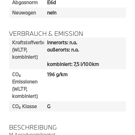
Abgasnorm
E6d
Neuwagen
nein
VERBRAUCH & EMISSION
Kraftstoffverbrauch
innerorts: n.a.
(WLTP,
außerorts: n.a.
kombiniert)
kombiniert: 7,5 l/100km
CO₂
196 g/km
Emissionen
(WLTP,
kombiniert)
CO₂ Klasse
G
BESCHREIBUNG
M Aerodynamikpaket