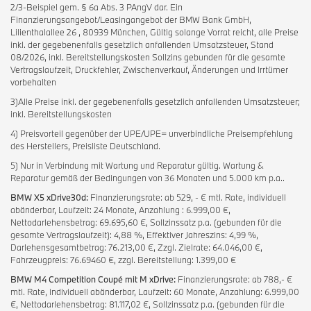
2/3-Beispiel gem. § 6a Abs. 3 PAngV dar. Ein
Finanzierungsangebot/Leasingangebot der BMW Bank GmbH,
Lilienthalallee 26 , 80939 München, Gültig solange Vorrat reicht, alle Preise
inkl. der gegebenenfalls gesetzlich anfallenden Umsatzsteuer, Stand
08/2026, inkl. Bereitstellungskosten Sollzins gebunden für die gesamte
Vertragslaufzeit, Druckfehler, Zwischenverkauf, Änderungen und Irrtümer
vorbehalten
3)Alle Preise inkl. der gegebenenfalls gesetzlich anfallenden Umsatzsteuer;
inkl. Bereitstellungskosten
4) Preisvorteil gegenüber der UPE/UPE= unverbindliche Preisempfehlung
des Herstellers, Preisliste Deutschland.
5) Nur in Verbindung mit Wartung und Reparatur gültig. Wartung &
Reparatur gemäß der Bedingungen von 36 Monaten und 5.000 km p.a..
BMW X5 xDrive30d:
Finanzierungsrate: ab 529, - € mtl. Rate, individuell
abänderbar, Laufzeit: 24 Monate, Anzahlung : 6.999,00 €,
Nettodarlehensbetrag: 69.695,60 €, Sollzinssatz p.a. (gebunden für die
gesamte Vertragslaufzeit): 4,88 %, Effektiver Jahreszins: 4,99 %,
Darlehensgesamtbetrag: 76.213,00 €, Zzgl. Zielrate: 64.046,00 €,
Fahrzeugpreis: 76.69460 €, zzgl. Bereitstellung: 1.399,00 €
BMW M4 Competition Coupé mit M xDrive:
Finanzierungsrate: ab 788,- €
mtl. Rate, individuell abänderbar, Laufzeit: 60 Monate, Anzahlung: 6.999,00
€, Nettodarlehensbetrag: 81.117,02 €, Sollzinssatz p.a. (gebunden für die