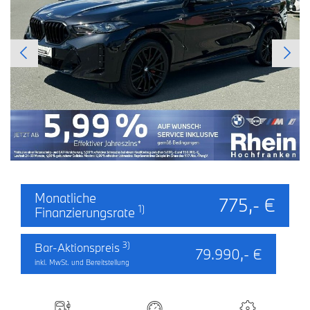
Monatliche
775,- €
1)
Finanzierungsrate
3)
Bar-Aktionspreis
79.990,- €
inkl. MwSt. und Bereitstellung