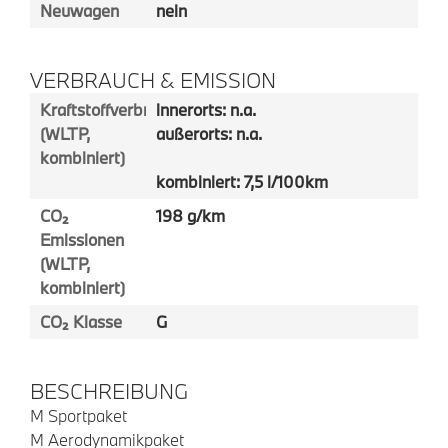
Neuwagen
nein
VERBRAUCH & EMISSION
Kraftstoffverbrauch
innerorts: n.a.
(WLTP,
außerorts: n.a.
kombiniert)
kombiniert: 7,5 l/100km
CO₂
198 g/km
Emissionen
(WLTP,
kombiniert)
CO₂ Klasse
G
BESCHREIBUNG
M Sportpaket
M Aerodynamikpaket