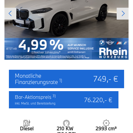
Monatliche
749,- €
1)
Finanzierungsrate
3)
Bar-Aktionspreis
76.220,- €
inkl. MwSt. und Bereitstellung
Diesel
210 KW
2993 cm³