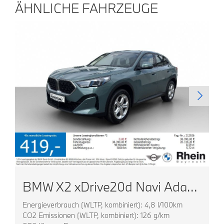
ÄHNLICHE FAHRZEUGE
BMW X2 xDrive20d Navi AdapLED ACC HUD Park+ Komfortz
Energieverbrauch (WLTP, kombiniert): 4,8 l/100km
CO2 Emissionen (WLTP, kombiniert): 126 g/km