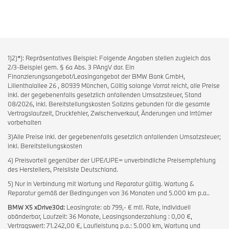
1)2)*): Repräsentatives Beispiel: Folgende Angaben stellen zugleich das
2/3-Beispiel gem. § 6a Abs. 3 PAngV dar. Ein
Finanzierungsangebot/Leasingangebot der BMW Bank GmbH,
Lilienthalallee 26 , 80939 München, Gültig solange Vorrat reicht, alle Preise
inkl. der gegebenenfalls gesetzlich anfallenden Umsatzsteuer, Stand
08/2026, inkl. Bereitstellungskosten Sollzins gebunden für die gesamte
Vertragslaufzeit, Druckfehler, Zwischenverkauf, Änderungen und Irrtümer
vorbehalten
3)Alle Preise inkl. der gegebenenfalls gesetzlich anfallenden Umsatzsteuer;
inkl. Bereitstellungskosten
4) Preisvorteil gegenüber der UPE/UPE= unverbindliche Preisempfehlung
des Herstellers, Preisliste Deutschland.
5) Nur in Verbindung mit Wartung und Reparatur gültig. Wartung &
Reparatur gemäß der Bedingungen von 36 Monaten und 5.000 km p.a..
BMW X5 xDrive30d:
Leasingrate: ab 799,- € mtl. Rate, individuell
abänderbar, Laufzeit: 36 Monate, Leasingsonderzahlung : 0,00 €,
Vertragswert: 71.242,00 €, Laufleistung p.a.: 5.000 km, Wartung und