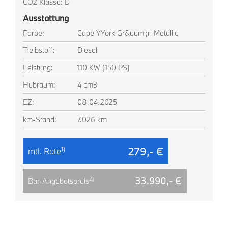
CO2 Klasse: D
Ausstattung
Farbe:
Cape YYork Gr&uuml;n Metallic
Treibstoff:
Diesel
Leistung:
110 KW (150 PS)
Hubraum:
4 cm3
EZ:
08.04.2025
km-Stand:
7.026 km
279,- €
1)
mtl. Rate
33.990,- €
2)
Bar-Angebotspreis