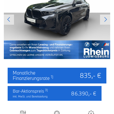
Monatliche
835,- €
1)
Finanzierungsrate
3)
Bar-Aktionspreis
86.390,- €
inkl. MwSt. und Bereitstellung