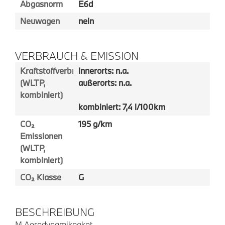
Abgasnorm
E6d
Neuwagen
nein
VERBRAUCH & EMISSION
Kraftstoffverbrauch
innerorts: n.a.
(WLTP,
außerorts: n.a.
kombiniert)
kombiniert: 7,4 l/100km
CO₂
195 g/km
Emissionen
(WLTP,
kombiniert)
CO₂ Klasse
G
BESCHREIBUNG
M Aerodynamikpaket