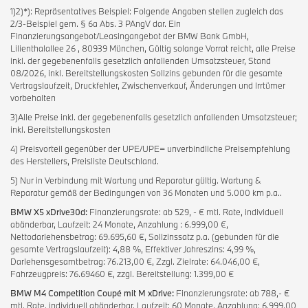
1)2)*): Repräsentatives Beispiel: Folgende Angaben stellen zugleich das
2/3-Beispiel gem. § 6a Abs. 3 PAngV dar. Ein
Finanzierungsangebot/Leasingangebot der BMW Bank GmbH,
Lilienthalallee 26 , 80939 München, Gültig solange Vorrat reicht, alle Preise
inkl. der gegebenenfalls gesetzlich anfallenden Umsatzsteuer, Stand
08/2026, inkl. Bereitstellungskosten Sollzins gebunden für die gesamte
Vertragslaufzeit, Druckfehler, Zwischenverkauf, Änderungen und Irrtümer
vorbehalten
3)Alle Preise inkl. der gegebenenfalls gesetzlich anfallenden Umsatzsteuer;
inkl. Bereitstellungskosten
4) Preisvorteil gegenüber der UPE/UPE= unverbindliche Preisempfehlung
des Herstellers, Preisliste Deutschland.
5) Nur in Verbindung mit Wartung und Reparatur gültig. Wartung &
Reparatur gemäß der Bedingungen von 36 Monaten und 5.000 km p.a..
BMW X5 xDrive30d:
Finanzierungsrate: ab 529, - € mtl. Rate, individuell
abänderbar, Laufzeit: 24 Monate, Anzahlung : 6.999,00 €,
Nettodarlehensbetrag: 69.695,60 €, Sollzinssatz p.a. (gebunden für die
gesamte Vertragslaufzeit): 4,88 %, Effektiver Jahreszins: 4,99 %,
Darlehensgesamtbetrag: 76.213,00 €, Zzgl. Zielrate: 64.046,00 €,
Fahrzeugpreis: 76.69460 €, zzgl. Bereitstellung: 1.399,00 €
BMW M4 Competition Coupé mit M xDrive:
Finanzierungsrate: ab 788,- €
mtl. Rate, individuell abänderbar, Laufzeit: 60 Monate, Anzahlung: 6.999,00