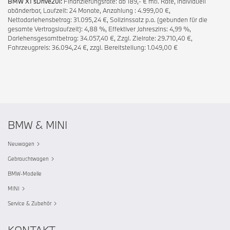
BMW X1 sDrive20i:
Finanzierungsrate: ab 189,- € mtl. Rate, individuell
abänderbar, Laufzeit: 24 Monate, Anzahlung : 4.999,00 €,
Nettodarlehensbetrag: 31.095,24 €, Sollzinssatz p.a. (gebunden für die
gesamte Vertragslaufzeit): 4,88 %, Effektiver Jahreszins: 4,99 %,
Darlehensgesamtbetrag: 34.057,40 €, Zzgl. Zielrate: 29.710,40 €,
Fahrzeugpreis: 36.094,24 €, zzgl. Bereitstellung: 1.049,00 €
BMW & MINI
Neuwagen
Gebrauchtwagen
BMW-Modelle
MINI
Service & Zubehör
KONTAKT