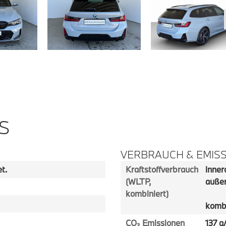
S
VERBRAUCH & EMIS
t.
Kraftstoffverbrauch
innero
(WLTP,
außer
kombiniert)
kombi
CO₂ Emissionen
137 g