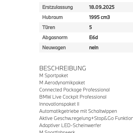
Erstzulassung
18.09.2025
Hubraum
1995 cm3
Türen
5
Abgasnorm
E6d
Neuwagen
nein
BESCHREIBUNG
M Sportpaket
M Aerodynamikpaket
Connected Package Professional
BMW Live Cockpit Professional
Innovationspaket II
Automatikgetriebe mit Schaltwippen
Aktive Geschw.regelung+Stop&Go Funktio
Adaptiver LED-Scheinwerfer
M Sportfahrwerk