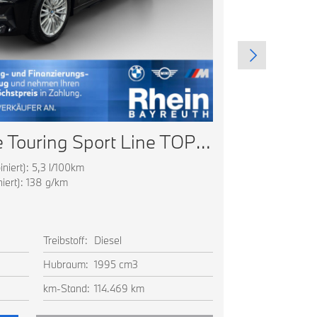
BMW 320d xDrive Touring Sport Line TOP AUSSTATTUNG
iert): 5,3 l/100km
Energieverbrau
ert): 138 g/km
CO2 Emissionen
CO2 Klasse: F
Ausstattung
Treibstoff:
Diesel
Farbe:
Drav
Hubraum:
1995 cm3
Leistung:
135
km-Stand:
114.469 km
EZ:
25.