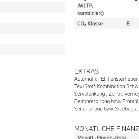
(WLTP,
kombiniert)
CO₂ Klasse
E
EXTRAS
Automatik , El. Fensterheber 
Tex/Stoff-Kombination Schwa
Servolenkung , Zentralverrie
Beifahrerairbag bzw. Fronta
Seitenairbag bzw. Sidebags , 
n
MONATLICHE FINAN
Monatl.-Finanz.-Rate