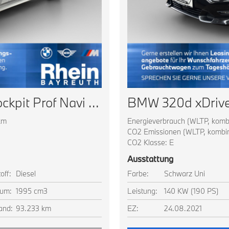
BMW 320d Touring Live Cockpit Prof Navi LED AHK Shz
km
Energieverbrauch (WLTP, kombin
CO2 Emissionen (WLTP, kombini
CO2 Klasse: E
Ausstattung
off:
Diesel
Farbe:
Schwarz Uni
um:
1995 cm3
Leistung:
140 KW (190 PS)
and:
93.233 km
EZ:
24.08.2021