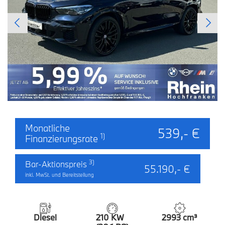
Monatliche
539,- €
1)
Finanzierungsrate
3)
Bar-Aktionspreis
55.190,- €
inkl. MwSt. und Bereitstellung
Diesel
210 KW
2993 cm³