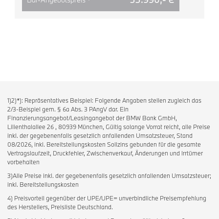
1)2)*): Repräsentatives Beispiel: Folgende Angaben stellen zugleich das
2/3-Beispiel gem. § 6a Abs. 3 PAngV dar. Ein
Finanzierungsangebot/Leasingangebot der BMW Bank GmbH,
Lilienthalallee 26 , 80939 München, Gültig solange Vorrat reicht, alle Preise
inkl. der gegebenenfalls gesetzlich anfallenden Umsatzsteuer, Stand
08/2026, inkl. Bereitstellungskosten Sollzins gebunden für die gesamte
Vertragslaufzeit, Druckfehler, Zwischenverkauf, Änderungen und Irrtümer
vorbehalten
3)Alle Preise inkl. der gegebenenfalls gesetzlich anfallenden Umsatzsteuer;
inkl. Bereitstellungskosten
4) Preisvorteil gegenüber der UPE/UPE= unverbindliche Preisempfehlung
des Herstellers, Preisliste Deutschland.