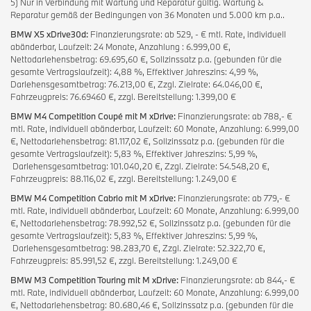
5) Nur in Verbindung mit Wartung und Reparatur gültig. Wartung &
Reparatur gemäß der Bedingungen von 36 Monaten und 5.000 km p.a..
BMW X5 xDrive30d:
Finanzierungsrate: ab 529, - € mtl. Rate, individuell
abänderbar, Laufzeit: 24 Monate, Anzahlung : 6.999,00 €,
Nettodarlehensbetrag: 69.695,60 €, Sollzinssatz p.a. (gebunden für die
gesamte Vertragslaufzeit): 4,88 %, Effektiver Jahreszins: 4,99 %,
Darlehensgesamtbetrag: 76.213,00 €, Zzgl. Zielrate: 64.046,00 €,
Fahrzeugpreis: 76.69460 €, zzgl. Bereitstellung: 1.399,00 €
BMW M4 Competition Coupé mit M xDrive:
Finanzierungsrate: ab 788,- €
mtl. Rate, individuell abänderbar, Laufzeit: 60 Monate, Anzahlung: 6.999,00
€, Nettodarlehensbetrag: 81.117,02 €, Sollzinssatz p.a. (gebunden für die
gesamte Vertragslaufzeit): 5,83 %, Effektiver Jahreszins: 5,99 %,
Darlehensgesamtbetrag: 101.040,20 €, Zzgl. Zielrate: 54.548,20 €,
Fahrzeugpreis: 88.116,02 €, zzgl. Bereitstellung: 1.249,00 €
BMW M4 Competition Cabrio mit M xDrive:
Finanzierungsrate: ab 779,- €
mtl. Rate, individuell abänderbar, Laufzeit: 60 Monate, Anzahlung: 6.999,00
€, Nettodarlehensbetrag: 78.992,52 €, Sollzinssatz p.a. (gebunden für die
gesamte Vertragslaufzeit): 5,83 %, Effektiver Jahreszins: 5,99 %,
Darlehensgesamtbetrag: 98.283,70 €, Zzgl. Zielrate: 52.322,70 €,
Fahrzeugpreis: 85.991,52 €, zzgl. Bereitstellung: 1.249,00 €
BMW M3 Competition Touring mit M xDrive:
Finanzierungsrate: ab 844,- €
mtl. Rate, individuell abänderbar, Laufzeit: 60 Monate, Anzahlung: 6.999,00
€, Nettodarlehensbetrag: 80.680,46 €, Sollzinssatz p.a. (gebunden für die