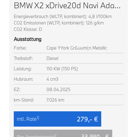
BMW X2 xDrive20d Navi AdapLED ACC HUD Park+ Komfortz
Energieverbrauch (WLTP, kombiniert): 4,8 l/100km
CO2 Emissionen (WLTP, kombiniert): 126 g/km
CO2 Klasse: D
Ausstattung
Farbe:
Cape YYork Gr&uuml;n Metallic
Treibstoff:
Diesel
Leistung:
110 KW (150 PS)
Hubraum:
4 cm3
EZ:
08.04.2025
km-Stand:
7.026 km
279,- €
1)
mtl. Rate
33.990,- €
2)
Bar-Angebotspreis