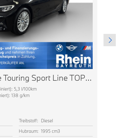
BMW 320d xDrive Touring Sport Line TOP AUSSTATTUNG
iert): 5,3 l/100km
Energieverbrau
ert): 138 g/km
CO2 Emissionen
CO2 Klasse: E
Ausstattung
Treibstoff:
Diesel
Farbe:
Hubraum:
1995 cm3
Leistung:
115