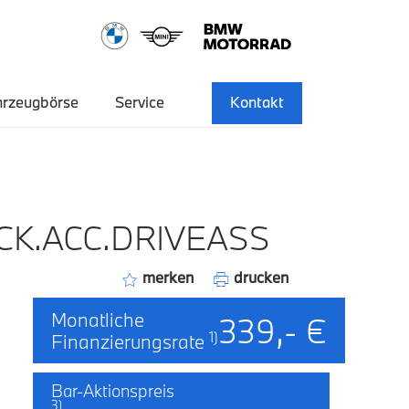
hrzeugbörse
Service
Kontakt
CK.ACC.DRIVEASS
merken
drucken
Monatliche
339,- €
1)
Finanzierungsrate
Bar-Aktionspreis
3)