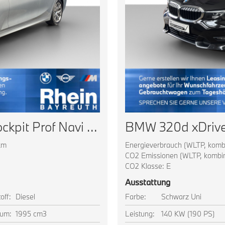
BMW 320d Touring Live Cockpit Prof Navi LED AHK Shz
km
Energieverbrauch (WLTP, kombin
CO2 Emissionen (WLTP, kombini
CO2 Klasse: E
Ausstattung
off:
Diesel
Farbe:
Schwarz Uni
um:
1995 cm3
Leistung:
140 KW (190 PS)