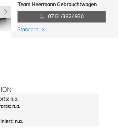
Team Heermann Gebrauchtwagen
07131/3824930
Standort:
SION
rts: n.a.
orts: n.a.
niert: n.a.