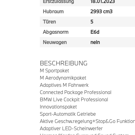
Erstzulassung
18.01.2023
Hubraum
2993 cm3
Türen
5
Abgasnorm
E6d
Neuwagen
nein
BESCHREIBUNG
M Sportpaket
M Aerodynamikpaket
Adaptives M Fahrwerk
Connected Package Professional
BMW Live Cockpit Professional
Innovationspaket
Sport-Automatik Getriebe
Aktive Geschw.regelung+Stop&Go Funktio
Adaptiver LED-Scheinwerfer