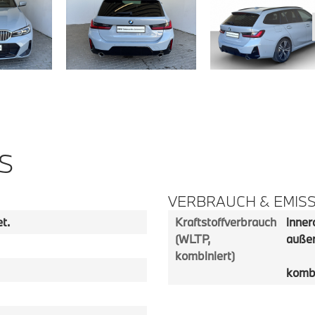
S
VERBRAUCH & EMIS
t.
Kraftstoffverbrauch
innero
(WLTP,
außer
kombiniert)
kombi