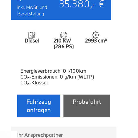
35.380,- €
inkl. MwSt. und
Bereitstellung
Diesel
210 KW
2993 cm³
(286 PS)
Energieverbrauch: 0 l/100km
CO₂-Emissionen: 0 g/km (WLTP)
CO₂-Klasse:
Fahrzeug
Probefahrt
anfragen
Ihr Ansprechpartner