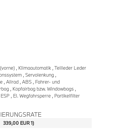
(vorne) , Klimaautomatik , Teilleder Leder
onssystem , Servolenkung ,
e , Allrad , ABS , Fahrer- und
irbag , Kopfairbag bzw. Windowbags ,
ESP , El. Wegfahrsperre , Partikelfilter
ZIERUNGSRATE
339,00 EUR 1)