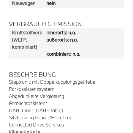
Neuwagen
nein
VERBRAUCH & EMISSION
Kraftstoffverbrauch
innerorts: n.a.
(WLTP,
außerorts: n.a.
kombiniert)
kombiniert: n.a.
BESCHREIBUNG
Steptronic mit Doppelkupplungsgetriebe
Parkassistenzsystem
Abgedunkelte Verglasung
Fernlichtassistent
DAB-Tuner (DAB+ fähig)
Sitzheizung Fahrer/Beifahrer
Connected Drive Services
Kilometertacho