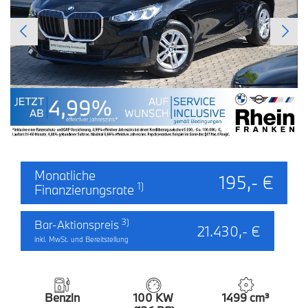
Monatliche
195,- €
1)
Finanzierungsrate
3)
Bar-Aktionspreis
21.430,- €
inkl. MwSt. und Bereitstellung
Benzin
100 KW
1499 cm³