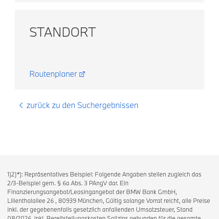
STANDORT
Routenplaner
zurück zu den Suchergebnissen
1)2)*): Repräsentatives Beispiel: Folgende Angaben stellen zugleich das
2/3-Beispiel gem. § 6a Abs. 3 PAngV dar. Ein
Finanzierungsangebot/Leasingangebot der BMW Bank GmbH,
Lilienthalallee 26 , 80939 München, Gültig solange Vorrat reicht, alle Preise
inkl. der gegebenenfalls gesetzlich anfallenden Umsatzsteuer, Stand
08/2026, inkl. Bereitstellungskosten Sollzins gebunden für die gesamte