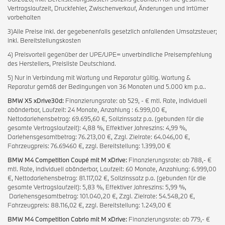
Vertragslaufzeit, Druckfehler, Zwischenverkauf, Änderungen und Irrtümer
vorbehalten
3)Alle Preise inkl. der gegebenenfalls gesetzlich anfallenden Umsatzsteuer;
inkl. Bereitstellungskosten
4) Preisvorteil gegenüber der UPE/UPE= unverbindliche Preisempfehlung
des Herstellers, Preisliste Deutschland.
5) Nur in Verbindung mit Wartung und Reparatur gültig. Wartung &
Reparatur gemäß der Bedingungen von 36 Monaten und 5.000 km p.a..
BMW X5 xDrive30d:
Finanzierungsrate: ab 529, - € mtl. Rate, individuell
abänderbar, Laufzeit: 24 Monate, Anzahlung : 6.999,00 €,
Nettodarlehensbetrag: 69.695,60 €, Sollzinssatz p.a. (gebunden für die
gesamte Vertragslaufzeit): 4,88 %, Effektiver Jahreszins: 4,99 %,
Darlehensgesamtbetrag: 76.213,00 €, Zzgl. Zielrate: 64.046,00 €,
Fahrzeugpreis: 76.69460 €, zzgl. Bereitstellung: 1.399,00 €
BMW M4 Competition Coupé mit M xDrive:
Finanzierungsrate: ab 788,- €
mtl. Rate, individuell abänderbar, Laufzeit: 60 Monate, Anzahlung: 6.999,00
€, Nettodarlehensbetrag: 81.117,02 €, Sollzinssatz p.a. (gebunden für die
gesamte Vertragslaufzeit): 5,83 %, Effektiver Jahreszins: 5,99 %,
Darlehensgesamtbetrag: 101.040,20 €, Zzgl. Zielrate: 54.548,20 €,
Fahrzeugpreis: 88.116,02 €, zzgl. Bereitstellung: 1.249,00 €
BMW M4 Competition Cabrio mit M xDrive:
Finanzierungsrate: ab 779,- €