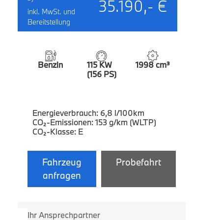
35.190,- €
inkl. MwSt. und
Bereitstellung
Benzin
115 KW
1998 cm³
(156 PS)
Energieverbrauch: 6,8 l/100km
CO₂-Emissionen: 153 g/km (WLTP)
CO₂-Klasse: E
Fahrzeug
Probefahrt
anfragen
Ihr Ansprechpartner