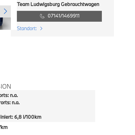
Team Ludwigsburg Gebrauchtwagen
07141/1469911
Standort:
SION
rts: n.a.
orts: n.a.
niert: 6,8 l/100km
/km