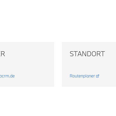
ER
STANDORT
tocrm.de
Routenplaner