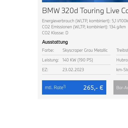
Energieverbrauch (WLTP, kombiniert): 5,1 l/100
CO2 Emissionen (WLTP, kombiniert): 134 g/km
CO2 Klasse: D
Ausstattung
Farbe:
Skyscraper Grau Metallic
Treibst
Leistung:
140 KW (190 PS)
Hubra
EZ:
23.02.2023
km-St
265,- €
1)
mtl. Rate
Bar-A