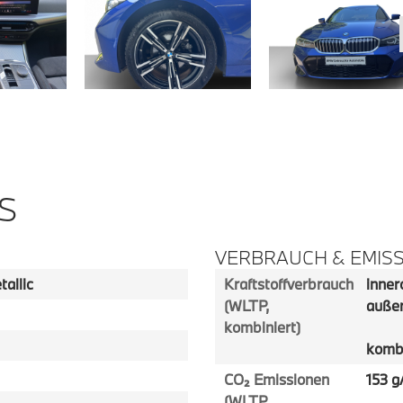
S
VERBRAUCH & EMIS
allic
Kraftstoffverbrauch
innero
(WLTP,
außer
kombiniert)
kombi
CO₂ Emissionen
153 g
(WLTP,