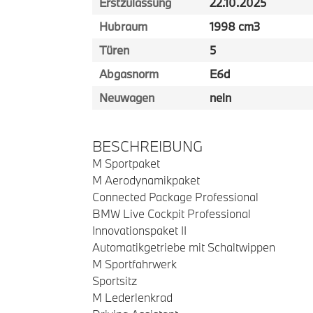
Erstzulassung
22.10.2025
Hubraum
1998 cm3
Türen
5
Abgasnorm
E6d
Neuwagen
nein
BESCHREIBUNG
M Sportpaket
M Aerodynamikpaket
Connected Package Professional
BMW Live Cockpit Professional
Innovationspaket II
Automatikgetriebe mit Schaltwippen
M Sportfahrwerk
Sportsitz
M Lederlenkrad