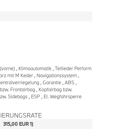
(vorne) , Klimaautomatik , Teilleder Perform
rz mit M Keder , Navigationssystem ,
ntralverriegelung , Garantie , ABS ,
bzw. Frontairbag , Kopfairbag bzw.
zw. Sidebags , ESP , El. Wegfahrsperre
ZIERUNGSRATE
315,00 EUR 1)