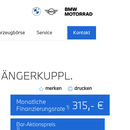
hrzeugbörse
Service
Kontakt
NHÄNGERKUPPL.
merken
drucken
Monatliche
315,- €
1)
Finanzierungsrate
Bar-Aktionspreis
3)