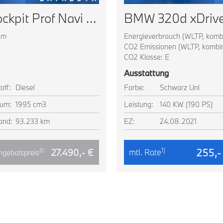
BMW 320d Touring Live Cockpit Prof Navi LED AHK Shz
km
Energieverbrauch (WLTP, kombin
CO2 Emissionen (WLTP, kombini
CO2 Klasse: E
Ausstattung
off:
Diesel
Farbe:
Schwarz Uni
um:
1995 cm3
Leistung:
140 KW (190 PS)
and:
93.233 km
EZ:
24.08.2021
255,-
1)
27.490,- €
mtl. Rate
2)
ngebotspreis