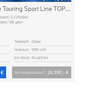
BMW 320d xDrive Touring Sport Line TOP AUSSTATTUNG
iert): 5,3 l/100km
Energieverbrau
ert): 138 g/km
CO2 Emissionen
CO2 Klasse: E
Ausstattung
Treibstoff:
Diesel
Farbe:
Hubraum:
1995 cm3
Leistung:
115
km-Stand:
114.469 km
EZ:
18.
 €
1)
26.390,- €
mtl. Rate
2)
Bar-Angebotspreis