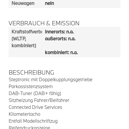
Neuwagen
nein
VERBRAUCH & EMISSION
Kraftstoffverbrauch
innerorts: n.a.
(WLTP,
außerorts: n.a.
kombiniert)
kombiniert: n.a.
BESCHREIBUNG
Steptronic mit Doppelkupplungsgetriebe
Parkassistenzsystem
DAB-Tuner (DAB+ fähig)
Sitzheizung Fahrer/Beifahrer
Connected Drive Services
Kilometertacho
Entfall Modellschriftzug
Reifendruckanzeige