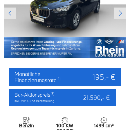
Monatliche
195,- €
1)
Finanzierungsrate
3)
Bar-Aktionspreis
21.590,- €
inkl. MwSt. und Bereitstellung
Benzin
100 KW
1499 cm³