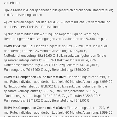
vorbehalten
3)Alle Preise inkl. der gegebenenfalls gesetzlich anfallenden Umsatzsteuer;
inkl. Bereitstellungskosten
4) Preisvorteil gegenüber der UPE/UPE= unverbindliche Preisempfehlung
des Herstellers, Preisliste Deutschland.
5) Nur in Verbindung mit Wartung und Reparatur gültig. Wartung &
Reparatur gemäß der Bedingungen von 36 Monaten und 5.000 km p.a..
BMW X5 xDrive30d:
Finanzierungsrate: ab 529, - € mtl. Rate, individuell
abänderbar, Laufzeit: 24 Monate, Anzahlung : 6.999,00 €,
Nettodarlehensbetrag: 69.695,60 €, Sollzinssatz p.a. (gebunden für die
gesamte Vertragslaufzeit): 4,88 %, Effektiver Jahreszins: 4,99 %,
Darlehensgesamtbetrag: 76.213,00 €, Zzgl. Zielrate: 64.046,00 €,
Fahrzeugpreis: 76.69460 €, zzgl. Bereitstellung: 1.399,00 €
BMW M4 Competition Coupé mit M xDrive:
Finanzierungsrate: ab 788,- €
mtl. Rate, individuell abänderbar, Laufzeit: 60 Monate, Anzahlung: 6.999,00
€, Nettodarlehensbetrag: 81.117,02 €, Sollzinssatz p.a. (gebunden für die
gesamte Vertragslaufzeit): 5,83 %, Effektiver Jahreszins: 5,99 %,
Darlehensgesamtbetrag: 101.040,20 €, Zzgl. Zielrate: 54.548,20 €,
Fahrzeugpreis: 88.116,02 €, zzgl. Bereitstellung: 1.249,00 €
BMW M4 Competition Cabrio mit M xDrive:
Finanzierungsrate: ab 779,- €
mtl. Rate, individuell abänderbar, Laufzeit: 60 Monate, Anzahlung: 6.999,00
€, Nettodarlehensbetrag: 78.992,52 €, Sollzinssatz p.a. (gebunden für die