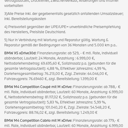
Vertragslaufzeit, Druckfehler, Zwischenverkauf, Änderungen und Irrtümer
vorbehalten
3)Alle Preise inkl. der gegebenenfalls gesetzlich anfallenden Umsatzsteuer;
inkl. Bereitstellungskosten
4) Preisvorteil gegenüber der UPE/UPE= unverbindliche Preisempfehlung
des Herstellers, Preisliste Deutschland.
5) Nur in Verbindung mit Wartung und Reparatur gültig. Wartung &
Reparatur gemäß der Bedingungen von 36 Monaten und 5.000 km p.a..
BMW X5 xDrive30d:
Finanzierungsrate: ab 529, - € mtl. Rate, individuell
abänderbar, Laufzeit: 24 Monate, Anzahlung : 6.999,00 €,
Nettodarlehensbetrag: 69.695,60 €, Sollzinssatz p.a. (gebunden für die
gesamte Vertragslaufzeit): 4,88 %, Effektiver Jahreszins: 4,99 %,
Darlehensgesamtbetrag: 76.213,00 €, Zzgl. Zielrate: 64.046,00 €,
Fahrzeugpreis: 76.69460 €, zzgl. Bereitstellung: 1.399,00 €
BMW M4 Competition Coupé mit M xDrive:
Finanzierungsrate: ab 788,- €
mtl. Rate, individuell abänderbar, Laufzeit: 60 Monate, Anzahlung: 6.999,00
€, Nettodarlehensbetrag: 81.117,02 €, Sollzinssatz p.a. (gebunden für die
gesamte Vertragslaufzeit): 5,83 %, Effektiver Jahreszins: 5,99 %,
Darlehensgesamtbetrag: 101.040,20 €, Zzgl. Zielrate: 54.548,20 €,
Fahrzeugpreis: 88.116,02 €, zzgl. Bereitstellung: 1.249,00 €
BMW M4 Competition Cabrio mit M xDrive:
Finanzierungsrate: ab 779,- €
mtl. Rate, individuell abänderbar, Laufzeit: 60 Monate, Anzahlung: 6.999,00