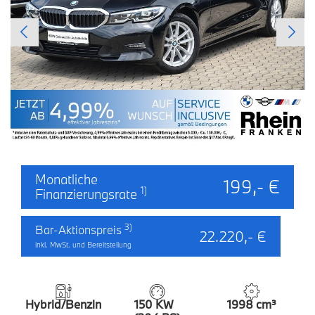
Monatliche
199,- €
1)
Finanzierungsrate
3)
Bar-Aktionspreis
22.220,- €
inkl. MwSt. und Bereitstellung
Hybrid/Benzin
150 KW
1998 cm³