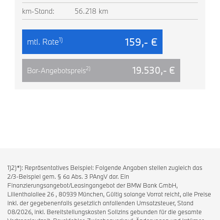
km-Stand:
56.218 km
159,- €
1)
mtl. Rate
19.530,- €
2)
Bar-Angebotspreis
1)2)*): Repräsentatives Beispiel: Folgende Angaben stellen zugleich das
2/3-Beispiel gem. § 6a Abs. 3 PAngV dar. Ein
Finanzierungsangebot/Leasingangebot der BMW Bank GmbH,
Lilienthalallee 26 , 80939 München, Gültig solange Vorrat reicht, alle Preise
inkl. der gegebenenfalls gesetzlich anfallenden Umsatzsteuer, Stand
08/2026, inkl. Bereitstellungskosten Sollzins gebunden für die gesamte