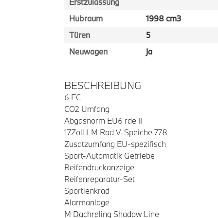
Erstzulassung
Hubraum
1998 cm3
Türen
5
Neuwagen
ja
BESCHREIBUNG
6 EC
CO2 Umfang
Abgasnorm EU6 rde II
17Zoll LM Rad V-Speiche 778
Zusatzumfang EU-spezifisch
Sport-Automatik Getriebe
Reifendruckanzeige
Reifenreparatur-Set
Sportlenkrad
Alarmanlage
M Dachreling Shadow Line