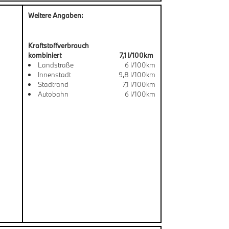
Weitere Angaben:
Kraftstoffverbrauch
kombiniert
7,1 l/100km
Landstraße
6 l/100km
Innenstadt
9,8 l/100km
Stadtrand
7,1 l/100km
Autobahn
6 l/100km