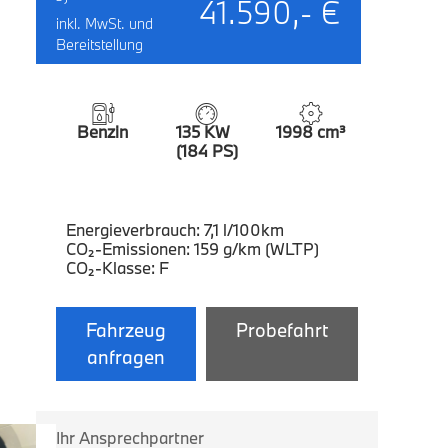
41.590,- €
inkl. MwSt. und
Bereitstellung
Benzin
135 KW
1998 cm³
(184 PS)
Energieverbrauch: 7,1 l/100km
CO₂-Emissionen: 159 g/km (WLTP)
CO₂-Klasse: F
Fahrzeug
Probefahrt
anfragen
Ihr Ansprechpartner