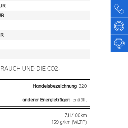
EUR
UR
UR
RAUCH UND DIE CO2-
Handelsbezeichnung
320
anderer Energieträger:
entfällt
7,1 l/100km
159 g/km (WLTP)