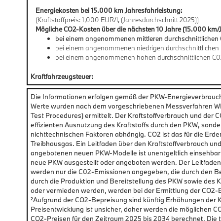
Energiekosten bei 15.000 km Jahresfahrleistung:
(Kraftstoffpreis: 1,000 EUR/l, (Jahresdurchschnitt 2025))
Mögliche CO2-Kosten über die nächsten 10 Jahre (15.000 km/J
bei einem angenommenen mittleren durchschnittlichen 
bei einem angenommenen niedrigen durchschnittlichen 
bei einem angenommenen hohen durchschnittlichen C0
Kraftfahrzeugsteuer:
Die Informationen erfolgen gemäß der PKW-Energieverbrau
Werte wurden nach dem vorgeschriebenen Messverfahren WLT
Test Procedures) ermittelt. Der Kraftstoffverbrauch und der 
effizienten Ausnutzung des Kraftstoffs durch den PKW, sonde
nichttechnischen Faktoren abhängig. CO2 ist das für die Erd
Treibhausgas. Ein Leitfaden über den Kraftstoffverbrauch un
angebotenen neuen PKW-Modelle ist unentgeltlich einsehbar
neue PKW ausgestellt oder angeboten werden. Der Leitfaden i
werden nur die C02-Emissionen angegeben, die durch den B
durch die Produktion und Bereitstellung des PKW sowie des K
oder vermieden werden, werden bei der Ermittlung der CO2-
²Aufgrund der CO2-Bepreisung sind künftig Erhöhungen der Kr
Preisentwicklung ist unsicher, daher werden die mögliche
CO2-Preisen für den Zeitraum 2025 bis 2034 berechnet. Die