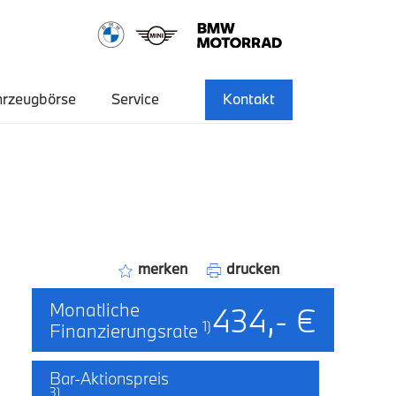
hrzeugbörse
Service
Kontakt
merken
drucken
Monatliche
434,- €
1)
Finanzierungsrate
Bar-Aktionspreis
3)