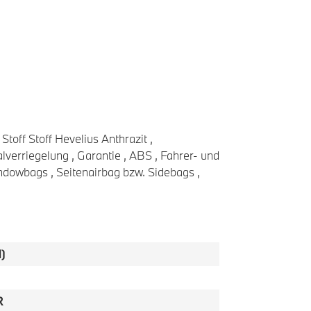
Stoff Stoff Hevelius Anthrazit ,
verriegelung , Garantie , ABS , Fahrer- und
ndowbags , Seitenairbag bzw. Sidebags ,
)
R