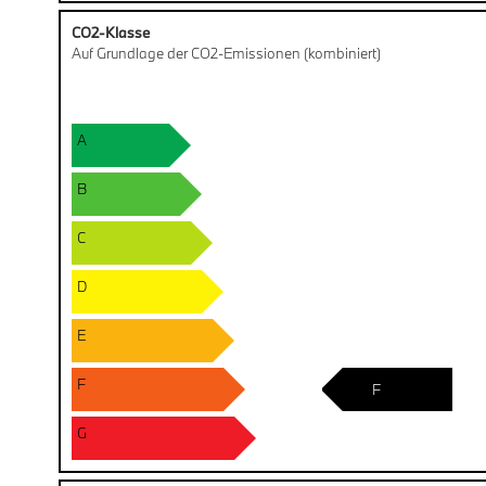
CO2-Klasse
Auf Grundlage der CO2-Emissionen (kombiniert)
A
B
C
D
E
F
F
G