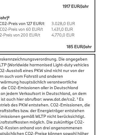
1917 EUR/Jahr
ahr)²
C02-Preis von 127 EUR/t
3.028,0 EUR
C02-Preis von 60 EUR/t
1.431,0 EUR
2-Preis von 200 EUR/t
4.770,0 EUR
185 EUR/Jahr
chskennzeichnungsverordnung. Die angegeben
P (Worldwide harmonised Light-duty vehicles
CO2-Ausstoß eines PKW sind nicht nur von der
rn auch vom Fahrstil und anderen
erwärmung hauptsächlich verantwortliche
d die CO2-Emissionen aller in Deutschland
 an jedem Verkaufsort in Deutschland, an dem
st auch hier abrufbar: www.dat.de/co2. ¹ Es
etrieb des PKW entstehen. CO2-Emissionen, die
raftstoffes bzw. der Energieträger entstehen
Emissionen gemäß WLTP nicht berücksichtigt.
aftstoffkosten möglich. Die zukünftige CO2-
n CO2-Kosten anhand von drei angenommenen
 tatsächlichen CO2-Preise können sowohl höher