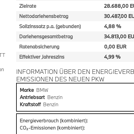
Zielrate
28.688,00 
Nettodarlehensbetrag
30.487,00 E
Sollzinssatz p.a. (gebunden)
4,88 %
Darlehensgesamtbetrag
34.813,00 E
Ratenabsicherung
0,00 EUR
TT
Effektiver Jahreszins
4,99 %
on
INFORMATION ÜBER DEN ENERGIEVERB
EMISSIONEN DES NEUEN PKW
Marke
BMW
Antriebsart
Benzin
Kraftstoff
Benzin
Energieverbrauch (kombiniert):
CO₂-Emissionen (kombiniert):