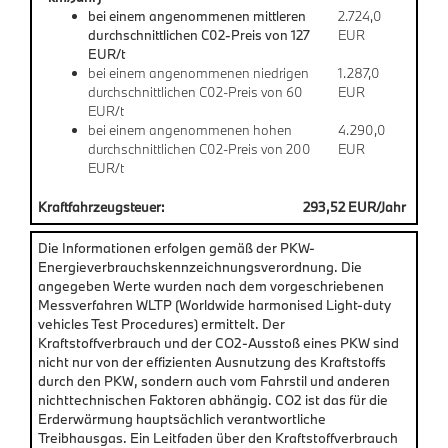
bei einem angenommenen mittleren
2.724,0
durchschnittlichen C02-Preis von 127
EUR
EUR/t
bei einem angenommenen niedrigen
1.287,0
durchschnittlichen C02-Preis von 60
EUR
EUR/t
bei einem angenommenen hohen
4.290,0
durchschnittlichen C02-Preis von 200
EUR
EUR/t
Kraftfahrzeugsteuer:
293,52 EUR/Jahr
Die Informationen erfolgen gemäß der PKW-
Energieverbrauchskennzeichnungsverordnung. Die
angegeben Werte wurden nach dem vorgeschriebenen
Messverfahren WLTP (Worldwide harmonised Light-duty
vehicles Test Procedures) ermittelt. Der
Kraftstoffverbrauch und der CO2-Ausstoß eines PKW sind
nicht nur von der effizienten Ausnutzung des Kraftstoffs
durch den PKW, sondern auch vom Fahrstil und anderen
nichttechnischen Faktoren abhängig. CO2 ist das für die
Erderwärmung hauptsächlich verantwortliche
Treibhausgas. Ein Leitfaden über den Kraftstoffverbrauch