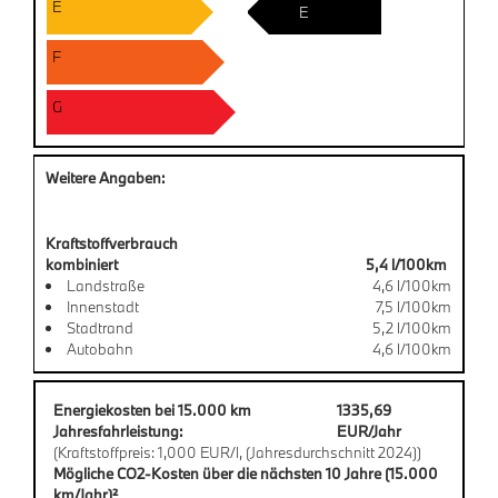
E
E
F
G
Weitere Angaben:
Kraftstoffverbrauch
kombiniert
5,4 l/100km
Landstraße
4,6 l/100km
Innenstadt
7,5 l/100km
Stadtrand
5,2 l/100km
Autobahn
4,6 l/100km
Energiekosten bei 15.000 km
1335,69
Jahresfahrleistung:
EUR/Jahr
(Kraftstoffpreis: 1,000 EUR/l, (Jahresdurchschnitt 2024))
Mögliche CO2-Kosten über die nächsten 10 Jahre (15.000
km/Jahr)²