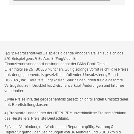
1)2)*): Repräsentatives Beispiel: Folgende Angaben stellen zugleich das
2/3-Beispiel gem. § 6a Abs. 3 PAngV dar. Ein
Finanzierungsangebot/Leasingangebot der BMW Bank GmbH,
Lilienthalallee 26 , 80939 München, Gültig solange Vorrat reicht, alle Preise
inkl. der gegebenenfalls gesetzlich anfallenden Umsatzsteuer, Stand
08/2026, inkl. Bereitstellungskosten Sollzins gebunden für die gesamte
Vertragslaufzeit, Druckfehler, Zwischenverkauf, Änderungen und Irrtümer
vorbehalten
3)Alle Preise inkl. der gegebenenfalls gesetzlich anfallenden Umsatzsteuer;
inkl. Bereitstellungskosten
4) Preisvorteil gegenüber der UPE/UPE= unverbindliche Preisempfehlung
des Herstellers, Preisliste Deutschland.
5) Nur in Verbindung mit Wartung und Reparatur gültig. Wartung &
Reparatur gemäß der Bedingungen von 36 Monaten und 5.000 km p.a..