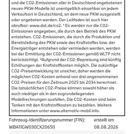
und die CO2-Emissionen aller in Deutschland angebotenen
neuen PKW-Modelle ist unentgeltlich einsehbar an jedem
Verkaufsort in Deutschland, an dem neue PKW ausgestellt
oder angeboten werden. Der Leitfaden ist auch hier
abrufbar: www.dat.de/co2. ¹ Es werden nur die C02-
Emissionen angegeben, die durch den Betrieb des PKW
entstehen. CO2-Emissionen, die durch die Produktion und
Bereitstellung des PKW sowie des Kraftstoffes bzw. der
Energieträger entstehen oder vermieden werden, werden
bei der Ermittlung der CO2-Emissionen gemäß WLTP nicht
berücksichtigt. ²Aufgrund der CO2-Bepreisung sind künftig
Erhöhungen der Kraftstoffkosten möglich. Die zukünftige
CO2-Preisentwicklung ist unsicher, daher werden die
möglichen CO2-Kosten anhand von drei angenommenen
CO2-Preisen für den Zeitraum 2025 bis 2034 berechnet.
Die tatsächlichen CO2-Preise können sowohl höher als
auch niedriger als in den zugrundeliegenden
Modellrechnungen ausfallen. Die CO2-Kosten sind beim
Tanken mit den Kraftstoffkosten zu bezahlen. Weitere
Informationen unter www.alternativ-mobil.info.
Fahrzeug-Identifizerungsnummer (FIN):
erstellt am
WBA11GW030CX20650
08.08.2026