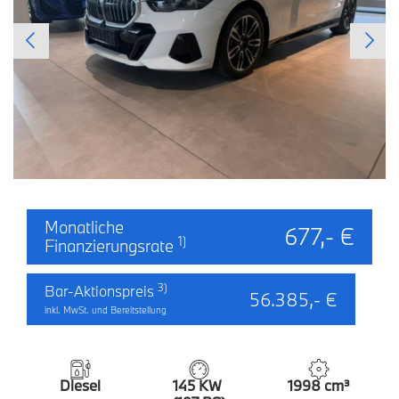
Monatliche
677,- €
1)
Finanzierungsrate
3)
Bar-Aktionspreis
56.385,- €
inkl. MwSt. und Bereitstellung
Diesel
145 KW
1998 cm³