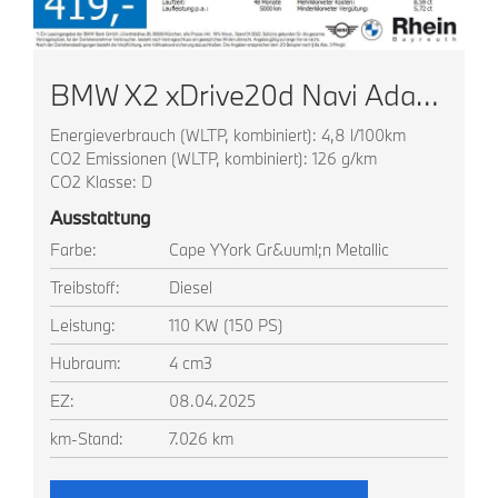
BMW X2 xDrive20d Navi AdapLED ACC HUD Park+ Komfortz
Energieverbrauch (WLTP, kombiniert): 4,8 l/100km
CO2 Emissionen (WLTP, kombiniert): 126 g/km
CO2 Klasse: D
Ausstattung
Farbe:
Cape YYork Gr&uuml;n Metallic
Treibstoff:
Diesel
Leistung:
110 KW (150 PS)
Hubraum:
4 cm3
EZ:
08.04.2025
km-Stand:
7.026 km