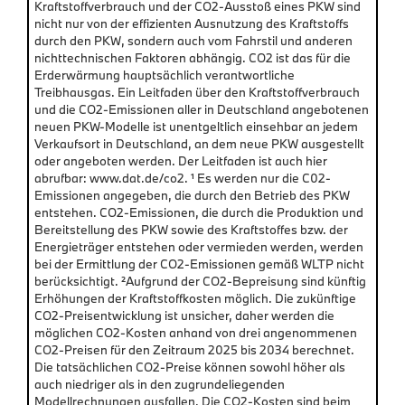
Kraftstoffverbrauch und der CO2-Ausstoß eines PKW sind
nicht nur von der effizienten Ausnutzung des Kraftstoffs
durch den PKW, sondern auch vom Fahrstil und anderen
nichttechnischen Faktoren abhängig. CO2 ist das für die
Erderwärmung hauptsächlich verantwortliche
Treibhausgas. Ein Leitfaden über den Kraftstoffverbrauch
und die CO2-Emissionen aller in Deutschland angebotenen
neuen PKW-Modelle ist unentgeltlich einsehbar an jedem
Verkaufsort in Deutschland, an dem neue PKW ausgestellt
oder angeboten werden. Der Leitfaden ist auch hier
abrufbar: www.dat.de/co2. ¹ Es werden nur die C02-
Emissionen angegeben, die durch den Betrieb des PKW
entstehen. CO2-Emissionen, die durch die Produktion und
Bereitstellung des PKW sowie des Kraftstoffes bzw. der
Energieträger entstehen oder vermieden werden, werden
bei der Ermittlung der CO2-Emissionen gemäß WLTP nicht
berücksichtigt. ²Aufgrund der CO2-Bepreisung sind künftig
Erhöhungen der Kraftstoffkosten möglich. Die zukünftige
CO2-Preisentwicklung ist unsicher, daher werden die
möglichen CO2-Kosten anhand von drei angenommenen
CO2-Preisen für den Zeitraum 2025 bis 2034 berechnet.
Die tatsächlichen CO2-Preise können sowohl höher als
auch niedriger als in den zugrundeliegenden
Modellrechnungen ausfallen. Die CO2-Kosten sind beim