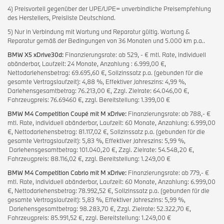
4) Preisvorteil gegenüber der UPE/UPE= unverbindliche Preisempfehlung
des Herstellers, Preisliste Deutschland.
5) Nur in Verbindung mit Wartung und Reparatur gültig. Wartung &
Reparatur gemäß der Bedingungen von 36 Monaten und 5.000 km p.a..
BMW X5 xDrive30d:
Finanzierungsrate: ab 529, - € mtl. Rate, individuell
abänderbar, Laufzeit: 24 Monate, Anzahlung : 6.999,00 €,
Nettodarlehensbetrag: 69.695,60 €, Sollzinssatz p.a. (gebunden für die
gesamte Vertragslaufzeit): 4,88 %, Effektiver Jahreszins: 4,99 %,
Darlehensgesamtbetrag: 76.213,00 €, Zzgl. Zielrate: 64.046,00 €,
Fahrzeugpreis: 76.69460 €, zzgl. Bereitstellung: 1.399,00 €
BMW M4 Competition Coupé mit M xDrive:
Finanzierungsrate: ab 788,- €
mtl. Rate, individuell abänderbar, Laufzeit: 60 Monate, Anzahlung: 6.999,00
€, Nettodarlehensbetrag: 81.117,02 €, Sollzinssatz p.a. (gebunden für die
gesamte Vertragslaufzeit): 5,83 %, Effektiver Jahreszins: 5,99 %,
Darlehensgesamtbetrag: 101.040,20 €, Zzgl. Zielrate: 54.548,20 €,
Fahrzeugpreis: 88.116,02 €, zzgl. Bereitstellung: 1.249,00 €
BMW M4 Competition Cabrio mit M xDrive:
Finanzierungsrate: ab 779,- €
mtl. Rate, individuell abänderbar, Laufzeit: 60 Monate, Anzahlung: 6.999,00
€, Nettodarlehensbetrag: 78.992,52 €, Sollzinssatz p.a. (gebunden für die
gesamte Vertragslaufzeit): 5,83 %, Effektiver Jahreszins: 5,99 %,
Darlehensgesamtbetrag: 98.283,70 €, Zzgl. Zielrate: 52.322,70 €,
Fahrzeugpreis: 85.991,52 €, zzgl. Bereitstellung: 1.249,00 €