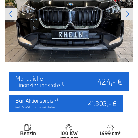
Monatliche
424,- €
1)
Finanzierungsrate
3)
Bar-Aktionspreis
41.303,- €
inkl. MwSt. und Bereitstellung
Benzin
100 KW
1499 cm³