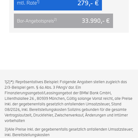
279,- €
1)
mtl. Rate
33.990,- €
2)
Bar-Angebotspreis
1)2)*): Repräsentatives Beispiel: Folgende Angaben stellen zugleich das
2/3-Beispiel gem. § 6a Abs. 3 PAngV dar. Ein
Finanzierungsangebot/Leasingangebot der BMW Bank GmbH,
Lilienthalallee 26 , 80939 München, Gültig solange Vorrat reicht, alle Preise
inkl. der gegebenenfalls gesetzlich anfallenden Umsatzsteuer, Stand
08/2026, inkl. Bereitstellungskosten Sollzins gebunden für die gesamte
Vertragslaufzeit, Druckfehler, Zwischenverkauf, Änderungen und Irrtümer
vorbehalten
3)Alle Preise inkl. der gegebenenfalls gesetzlich anfallenden Umsatzsteuer;
inkl. Bereitstellungskosten