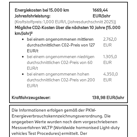
Energiekosten bei 15.000 km
1669,44
Jahresfahrleistung:
EUR/Jahr
(Kraftstoffpreis: 1,000 EUR/l, (Jahresdurchschnitt 2025))
Mögliche CO2-Kosten über die nächsten 10 Jahre (15.000
km/Jahr)²
bei einem angenommenen mittleren
2.762,0
durchschnittlichen C02-Preis von 127
EUR
EUR/t
bei einem angenommenen niedrigen
1.305,0
durchschnittlichen C02-Preis von 60
EUR
EUR/t
bei einem angenommenen hohen
4.350,0
durchschnittlichen C02-Preis von 200
EUR
EUR/t
Kraftfahrzeugsteuer:
138,98 EUR/Jahr
Die Informationen erfolgen gemäß der PKW-
Energieverbrauchskennzeichnungsverordnung. Die
angegeben Werte wurden nach dem vorgeschriebenen
Messverfahren WLTP (Worldwide harmonised Light-duty
vehicles Test Procedures) ermittelt. Der