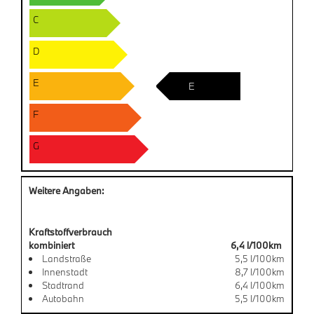
C
D
E
E
F
G
Weitere Angaben:
Kraftstoffverbrauch
kombiniert
6,4 l/100km
Landstraße
5,5 l/100km
Innenstadt
8,7 l/100km
Stadtrand
6,4 l/100km
Autobahn
5,5 l/100km