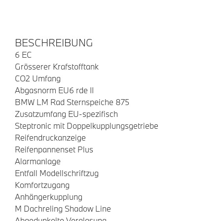
BESCHREIBUNG
6 EC
Grösserer Krafstofftank
CO2 Umfang
Abgasnorm EU6 rde II
BMW LM Rad Sternspeiche 875
Zusatzumfang EU-spezifisch
Steptronic mit Doppelkupplungsgetriebe
Reifendruckanzeige
Reifenpannenset Plus
Alarmanlage
Entfall Modellschriftzug
Komfortzugang
Anhängerkupplung
M Dachreling Shadow Line
Abgedunkelte Verglasung