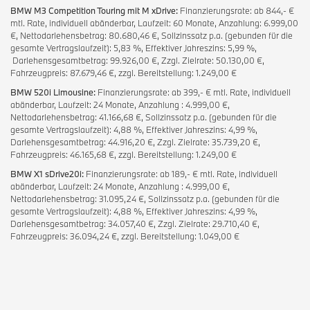
BMW M3 Competition Touring mit M xDrive:
Finanzierungsrate: ab 844,- €
mtl. Rate, individuell abänderbar, Laufzeit: 60 Monate, Anzahlung: 6.999,00
€, Nettodarlehensbetrag: 80.680,46 €, Sollzinssatz p.a. (gebunden für die
gesamte Vertragslaufzeit): 5,83 %, Effektiver Jahreszins: 5,99 %,
Darlehensgesamtbetrag: 99.926,00 €, Zzgl. Zielrate: 50.130,00 €,
Fahrzeugpreis: 87.679,46 €, zzgl. Bereitstellung: 1.249,00 €
BMW 520i Limousine:
Finanzierungsrate: ab 399,- € mtl. Rate, individuell
abänderbar, Laufzeit: 24 Monate, Anzahlung : 4.999,00 €,
Nettodarlehensbetrag: 41.166,68 €, Sollzinssatz p.a. (gebunden für die
gesamte Vertragslaufzeit): 4,88 %, Effektiver Jahreszins: 4,99 %,
Darlehensgesamtbetrag: 44.916,20 €, Zzgl. Zielrate: 35.739,20 €,
Fahrzeugpreis: 46.165,68 €, zzgl. Bereitstellung: 1.249,00 €
BMW X1 sDrive20i:
Finanzierungsrate: ab 189,- € mtl. Rate, individuell
abänderbar, Laufzeit: 24 Monate, Anzahlung : 4.999,00 €,
Nettodarlehensbetrag: 31.095,24 €, Sollzinssatz p.a. (gebunden für die
gesamte Vertragslaufzeit): 4,88 %, Effektiver Jahreszins: 4,99 %,
Darlehensgesamtbetrag: 34.057,40 €, Zzgl. Zielrate: 29.710,40 €,
Fahrzeugpreis: 36.094,24 €, zzgl. Bereitstellung: 1.049,00 €