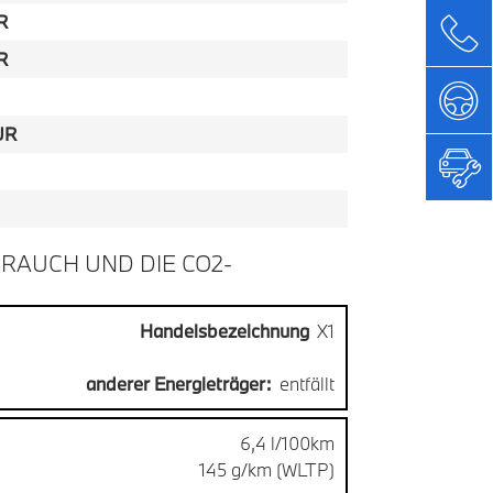
R
R
UR
RAUCH UND DIE CO2-
Handelsbezeichnung
X1
anderer Energieträger:
entfällt
6,4 l/100km
145 g/km (WLTP)