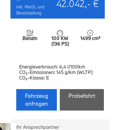
42.042,- €
inkl. MwSt. und
Bereitstellung
Benzin
100 KW
1499 cm³
(136 PS)
Energieverbrauch: 6,4 l/100km
CO₂-Emissionen: 145 g/km (WLTP)
CO₂-Klasse: E
Fahrzeug
Probefahrt
anfragen
Ihr Ansprechpartner