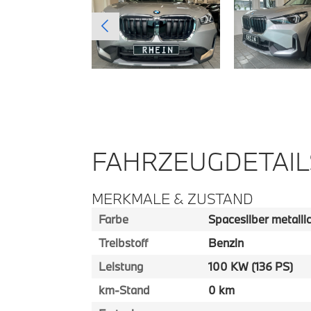
FAHRZEUGDETAIL
MERKMALE & ZUSTAND
Farbe
Spacesilber metalli
Treibstoff
Benzin
Leistung
100 KW (136 PS)
km-Stand
0 km