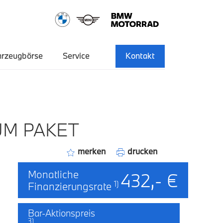
hrzeugbörse
Service
Kontakt
UM PAKET
merken
drucken
Monatliche
432,- €
1)
Finanzierungsrate
Bar-Aktionspreis
3)