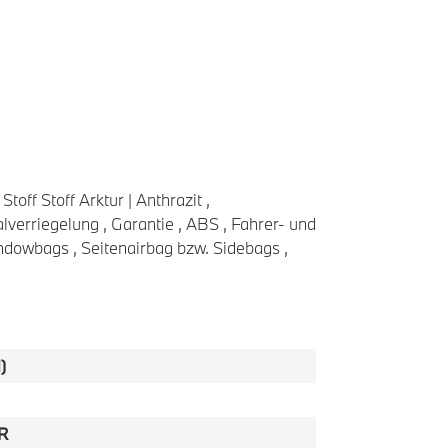
toff Stoff Arktur | Anthrazit ,
verriegelung , Garantie , ABS , Fahrer- und
ndowbags , Seitenairbag bzw. Sidebags ,
)
R