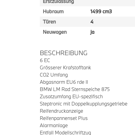
Erstzulassung
Hubraum
1499 cm3
Türen
4
Neuwagen
ja
BESCHREIBUNG
6 EC
Grösserer Krafstofftank
CO2 Umfang
Abgasnorm EU6 rde II
BMW LM Rad Sternspeiche 875
Zusatzumfang EU-spezifisch
Steptronic mit Doppelkupplungsgetriebe
Reifendruckanzeige
Reifenpannenset Plus
Alarmanlage
Entfall Modellschriftzug