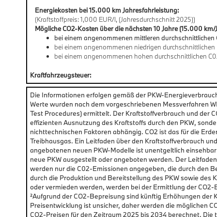
Energiekosten bei 15.000 km Jahresfahrleistung:
(Kraftstoffpreis: 1,000 EUR/l, (Jahresdurchschnitt 2025))
Mögliche CO2-Kosten über die nächsten 10 Jahre (15.000 km/J
bei einem angenommenen mittleren durchschnittlichen 
bei einem angenommenen niedrigen durchschnittlichen 
bei einem angenommenen hohen durchschnittlichen C0
Kraftfahrzeugsteuer:
Die Informationen erfolgen gemäß der PKW-Energieverbrau
Werte wurden nach dem vorgeschriebenen Messverfahren WLT
Test Procedures) ermittelt. Der Kraftstoffverbrauch und der 
effizienten Ausnutzung des Kraftstoffs durch den PKW, sonde
nichttechnischen Faktoren abhängig. CO2 ist das für die Erd
Treibhausgas. Ein Leitfaden über den Kraftstoffverbrauch un
angebotenen neuen PKW-Modelle ist unentgeltlich einsehbar
neue PKW ausgestellt oder angeboten werden. Der Leitfaden i
werden nur die C02-Emissionen angegeben, die durch den B
durch die Produktion und Bereitstellung des PKW sowie des K
oder vermieden werden, werden bei der Ermittlung der CO2-
²Aufgrund der CO2-Bepreisung sind künftig Erhöhungen der Kr
Preisentwicklung ist unsicher, daher werden die mögliche
CO2-Preisen für den Zeitraum 2025 bis 2034 berechnet. Die