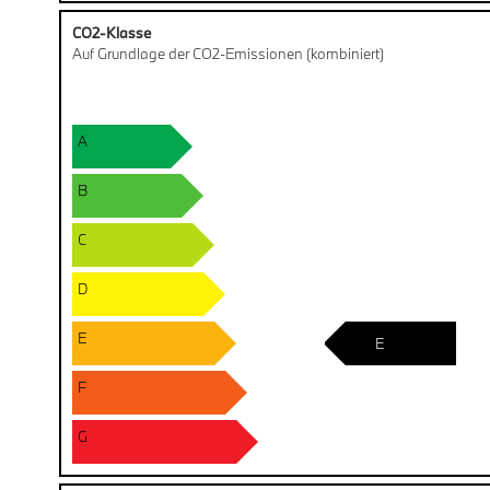
CO2-Klasse
Auf Grundlage der CO2-Emissionen (kombiniert)
A
B
C
D
E
E
F
G