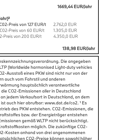
1669,44 EUR/Jahr
ahr)²
C02-Preis von 127 EUR/t
2.762,0 EUR
C02-Preis von 60 EUR/t
1.305,0 EUR
2-Preis von 200 EUR/t
4.350,0 EUR
138,98 EUR/Jahr
chskennzeichnungsverordnung. Die angegeben
P (Worldwide harmonised Light-duty vehicles
CO2-Ausstoß eines PKW sind nicht nur von der
rn auch vom Fahrstil und anderen
erwärmung hauptsächlich verantwortliche
d die CO2-Emissionen aller in Deutschland
 an jedem Verkaufsort in Deutschland, an dem
st auch hier abrufbar: www.dat.de/co2. ¹ Es
etrieb des PKW entstehen. CO2-Emissionen, die
raftstoffes bzw. der Energieträger entstehen
Emissionen gemäß WLTP nicht berücksichtigt.
aftstoffkosten möglich. Die zukünftige CO2-
n CO2-Kosten anhand von drei angenommenen
 tatsächlichen CO2-Preise können sowohl höher