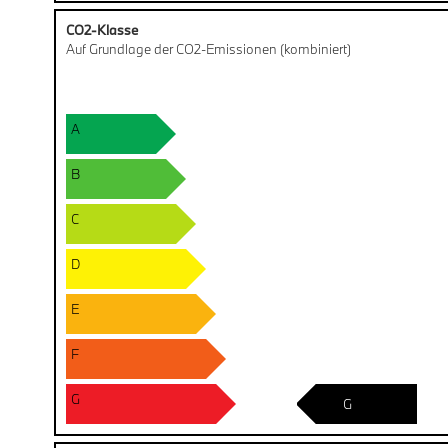
CO2-Klasse
Auf Grundlage der CO2-Emissionen (kombiniert)
A
B
C
D
E
F
G
G