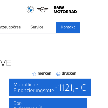
hrzeugbörse
Service
Kontakt
IVE
merken
drucken
Monatliche
1121,- €
1)
Finanzierungsrate
Bar-
3)