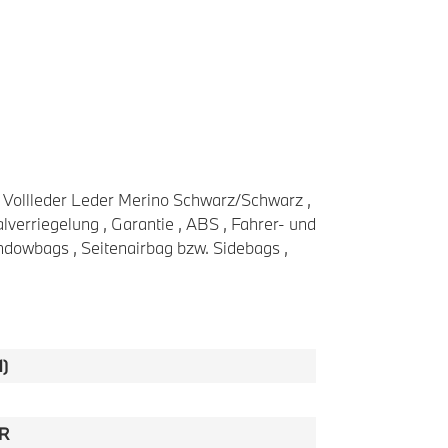
 , Vollleder Leder Merino Schwarz/Schwarz ,
verriegelung , Garantie , ABS , Fahrer- und
ndowbags , Seitenairbag bzw. Sidebags ,
1)
UR