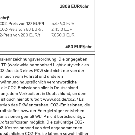
2808 EUR/Jahr
ahr)²
C02-Preis von 127 EUR/t
4.476,0 EUR
C02-Preis von 60 EUR/t
2.115,0 EUR
2-Preis von 200 EUR/t
7.050,0 EUR
480 EUR/Jahr
chskennzeichnungsverordnung. Die angegeben
P (Worldwide harmonised Light-duty vehicles
CO2-Ausstoß eines PKW sind nicht nur von der
rn auch vom Fahrstil und anderen
erwärmung hauptsächlich verantwortliche
d die CO2-Emissionen aller in Deutschland
 an jedem Verkaufsort in Deutschland, an dem
st auch hier abrufbar: www.dat.de/co2. ¹ Es
etrieb des PKW entstehen. CO2-Emissionen, die
raftstoffes bzw. der Energieträger entstehen
Emissionen gemäß WLTP nicht berücksichtigt.
aftstoffkosten möglich. Die zukünftige CO2-
n CO2-Kosten anhand von drei angenommenen
 tatsächlichen CO2-Preise können sowohl höher