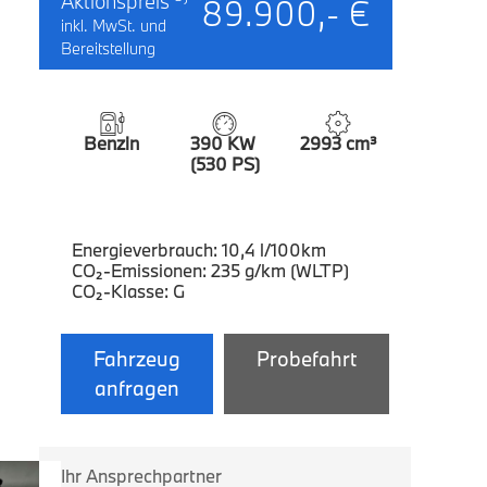
Aktionspreis
89.900,- €
inkl. MwSt. und
Bereitstellung
Benzin
390 KW
2993 cm³
(530 PS)
Energieverbrauch: 10,4 l/100km
CO₂-Emissionen: 235 g/km (WLTP)
CO₂-Klasse: G
Fahrzeug
Probefahrt
anfragen
Ihr Ansprechpartner