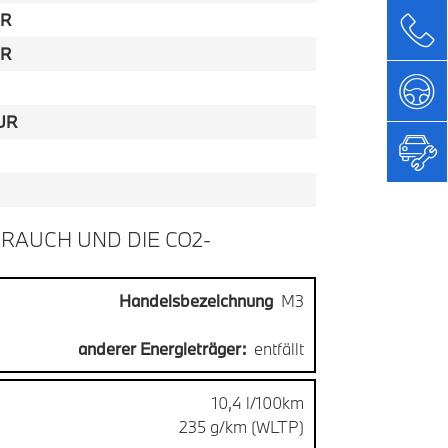
UR
UR
UR
RAUCH UND DIE CO2-
Handelsbezeichnung
M3
anderer Energieträger:
entfällt
10,4 l/100km
235 g/km (WLTP)