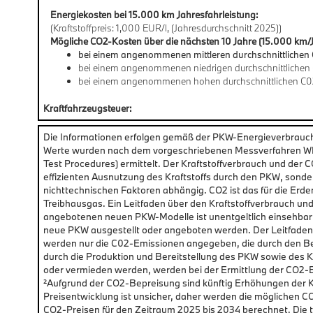
Energiekosten bei 15.000 km Jahresfahrleistung:
(Kraftstoffpreis: 1,000 EUR/l, (Jahresdurchschnitt 2025))
Mögliche CO2-Kosten über die nächsten 10 Jahre (15.000 km/J
bei einem angenommenen mittleren durchschnittlichen 
bei einem angenommenen niedrigen durchschnittlichen 
bei einem angenommenen hohen durchschnittlichen C0
Kraftfahrzeugsteuer:
Die Informationen erfolgen gemäß der PKW-Energieverbrau
Werte wurden nach dem vorgeschriebenen Messverfahren WLT
Test Procedures) ermittelt. Der Kraftstoffverbrauch und der 
effizienten Ausnutzung des Kraftstoffs durch den PKW, sonde
nichttechnischen Faktoren abhängig. CO2 ist das für die Erd
Treibhausgas. Ein Leitfaden über den Kraftstoffverbrauch un
angebotenen neuen PKW-Modelle ist unentgeltlich einsehbar
neue PKW ausgestellt oder angeboten werden. Der Leitfaden i
werden nur die C02-Emissionen angegeben, die durch den B
durch die Produktion und Bereitstellung des PKW sowie des K
oder vermieden werden, werden bei der Ermittlung der CO2-
²Aufgrund der CO2-Bepreisung sind künftig Erhöhungen der Kr
Preisentwicklung ist unsicher, daher werden die mögliche
CO2-Preisen für den Zeitraum 2025 bis 2034 berechnet. Die