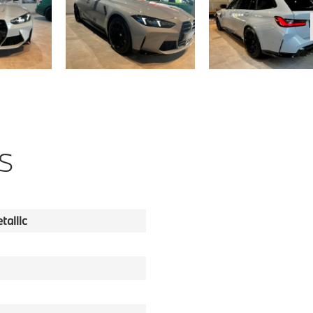
S
allic