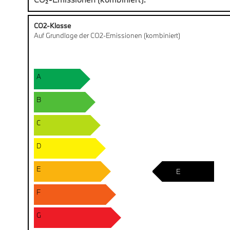
CO2-Klasse
Auf Grundlage der CO2-Emissionen (kombiniert)
A
B
C
D
E
E
F
G