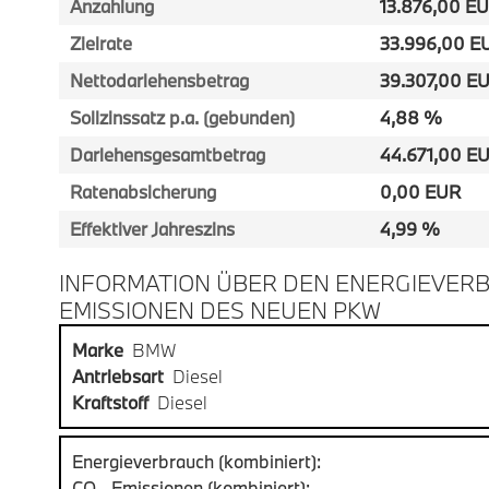
Anzahlung
13.876,00 E
Zielrate
33.996,00 E
Nettodarlehensbetrag
39.307,00 E
Sollzinssatz p.a. (gebunden)
4,88 %
Darlehensgesamtbetrag
44.671,00 E
Ratenabsicherung
0,00 EUR
Effektiver Jahreszins
4,99 %
INFORMATION ÜBER DEN ENERGIEVERB
EMISSIONEN DES NEUEN PKW
Marke
BMW
Antriebsart
Diesel
Kraftstoff
Diesel
Energieverbrauch (kombiniert):
CO₂-Emissionen (kombiniert):