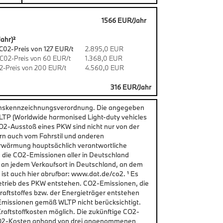
1566 EUR/Jahr
ahr)²
C02-Preis von 127 EUR/t
2.895,0 EUR
C02-Preis von 60 EUR/t
1.368,0 EUR
2-Preis von 200 EUR/t
4.560,0 EUR
316 EUR/Jahr
chskennzeichnungsverordnung. Die angegeben
P (Worldwide harmonised Light-duty vehicles
CO2-Ausstoß eines PKW sind nicht nur von der
rn auch vom Fahrstil und anderen
erwärmung hauptsächlich verantwortliche
d die CO2-Emissionen aller in Deutschland
 an jedem Verkaufsort in Deutschland, an dem
st auch hier abrufbar: www.dat.de/co2. ¹ Es
etrieb des PKW entstehen. CO2-Emissionen, die
raftstoffes bzw. der Energieträger entstehen
Emissionen gemäß WLTP nicht berücksichtigt.
aftstoffkosten möglich. Die zukünftige CO2-
n CO2-Kosten anhand von drei angenommenen