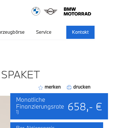
hrzeugbörse
Service
Kontakt
NSPAKET
merken
drucken
Monatliche
658,- €
Finanzierungsrate
1)