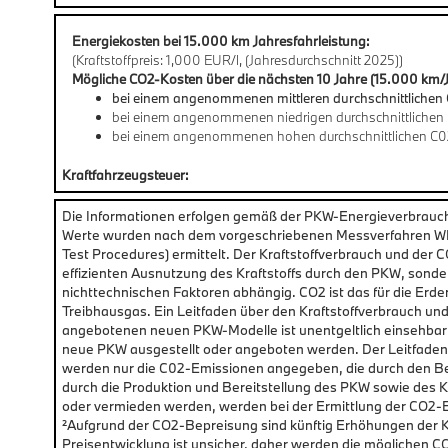
Energiekosten bei 15.000 km Jahresfahrleistung:
(Kraftstoffpreis: 1,000 EUR/l, (Jahresdurchschnitt 2025))
Mögliche CO2-Kosten über die nächsten 10 Jahre (15.000 km/J
bei einem angenommenen mittleren durchschnittlichen 
bei einem angenommenen niedrigen durchschnittlichen 
bei einem angenommenen hohen durchschnittlichen C0
Kraftfahrzeugsteuer:
Die Informationen erfolgen gemäß der PKW-Energieverbrau
Werte wurden nach dem vorgeschriebenen Messverfahren WLT
Test Procedures) ermittelt. Der Kraftstoffverbrauch und der 
effizienten Ausnutzung des Kraftstoffs durch den PKW, sonde
nichttechnischen Faktoren abhängig. CO2 ist das für die Erd
Treibhausgas. Ein Leitfaden über den Kraftstoffverbrauch un
angebotenen neuen PKW-Modelle ist unentgeltlich einsehbar
neue PKW ausgestellt oder angeboten werden. Der Leitfaden i
werden nur die C02-Emissionen angegeben, die durch den B
durch die Produktion und Bereitstellung des PKW sowie des K
oder vermieden werden, werden bei der Ermittlung der CO2-
²Aufgrund der CO2-Bepreisung sind künftig Erhöhungen der Kr
Preisentwicklung ist unsicher, daher werden die mögliche