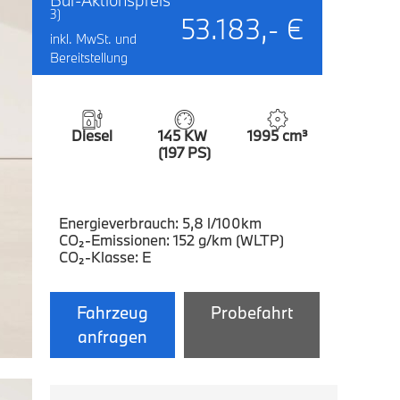
Bar-Aktionspreis
3)
53.183,- €
inkl. MwSt. und
Bereitstellung
Diesel
145 KW
1995 cm³
(197 PS)
Energieverbrauch: 5,8 l/100km
CO₂-Emissionen: 152 g/km (WLTP)
CO₂-Klasse: E
Fahrzeug
Probefahrt
anfragen