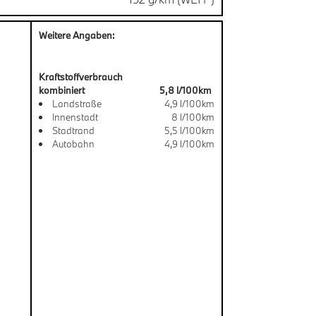
Weitere Angaben:
Kraftstoffverbrauch
kombiniert
5,8 l/100km
Landstraße
4,9 l/100km
Innenstadt
8 l/100km
Stadtrand
5,5 l/100km
Autobahn
4,9 l/100km