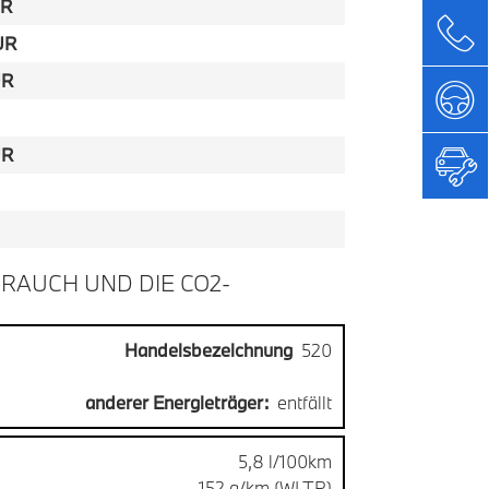
UR
UR
UR
UR
RAUCH UND DIE CO2-
Handelsbezeichnung
520
anderer Energieträger:
entfällt
5,8 l/100km
152 g/km (WLTP)