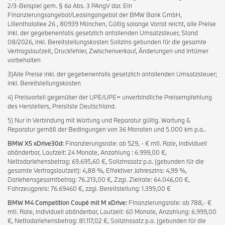
2/3-Beispiel gem. § 6a Abs. 3 PAngV dar. Ein
Finanzierungsangebot/Leasingangebot der BMW Bank GmbH,
Lilienthalallee 26 , 80939 München, Gültig solange Vorrat reicht, alle Preise
inkl. der gegebenenfalls gesetzlich anfallenden Umsatzsteuer, Stand
08/2026, inkl. Bereitstellungskosten Sollzins gebunden für die gesamte
Vertragslaufzeit, Druckfehler, Zwischenverkauf, Änderungen und Irrtümer
vorbehalten
3)Alle Preise inkl. der gegebenenfalls gesetzlich anfallenden Umsatzsteuer;
inkl. Bereitstellungskosten
4) Preisvorteil gegenüber der UPE/UPE= unverbindliche Preisempfehlung
des Herstellers, Preisliste Deutschland.
5) Nur in Verbindung mit Wartung und Reparatur gültig. Wartung &
Reparatur gemäß der Bedingungen von 36 Monaten und 5.000 km p.a..
BMW X5 xDrive30d:
Finanzierungsrate: ab 529, - € mtl. Rate, individuell
abänderbar, Laufzeit: 24 Monate, Anzahlung : 6.999,00 €,
Nettodarlehensbetrag: 69.695,60 €, Sollzinssatz p.a. (gebunden für die
gesamte Vertragslaufzeit): 4,88 %, Effektiver Jahreszins: 4,99 %,
Darlehensgesamtbetrag: 76.213,00 €, Zzgl. Zielrate: 64.046,00 €,
Fahrzeugpreis: 76.69460 €, zzgl. Bereitstellung: 1.399,00 €
BMW M4 Competition Coupé mit M xDrive:
Finanzierungsrate: ab 788,- €
mtl. Rate, individuell abänderbar, Laufzeit: 60 Monate, Anzahlung: 6.999,00
€, Nettodarlehensbetrag: 81.117,02 €, Sollzinssatz p.a. (gebunden für die