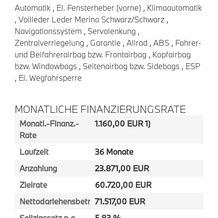
Automatik , El. Fensterheber (vorne) , Klimaautomatik
, Vollleder Leder Merino Schwarz/Schwarz ,
Navigationssystem , Servolenkung ,
Zentralverriegelung , Garantie , Allrad , ABS , Fahrer-
und Beifahrerairbag bzw. Frontairbag , Kopfairbag
bzw. Windowbags , Seitenairbag bzw. Sidebags , ESP
, El. Wegfahrsperre
MONATLICHE FINANZIERUNGSRATE
Monatl.-Finanz.-
1.160,00 EUR 1)
Rate
Laufzeit
36 Monate
Anzahlung
23.871,00 EUR
Zielrate
60.720,00 EUR
Nettodarlehensbetrag
71.517,00 EUR
Sollzinssatz p.a.
5,83 %