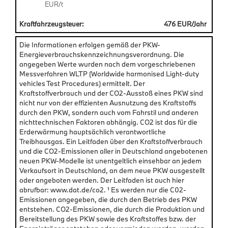
EUR/t
Kraftfahrzeugsteuer:
476 EUR/Jahr
Die Informationen erfolgen gemäß der PKW-
Energieverbrauchskennzeichnungsverordnung. Die
angegeben Werte wurden nach dem vorgeschriebenen
Messverfahren WLTP (Worldwide harmonised Light-duty
vehicles Test Procedures) ermittelt. Der
Kraftstoffverbrauch und der CO2-Ausstoß eines PKW sind
nicht nur von der effizienten Ausnutzung des Kraftstoffs
durch den PKW, sondern auch vom Fahrstil und anderen
nichttechnischen Faktoren abhängig. CO2 ist das für die
Erderwärmung hauptsächlich verantwortliche
Treibhausgas. Ein Leitfaden über den Kraftstoffverbrauch
und die CO2-Emissionen aller in Deutschland angebotenen
neuen PKW-Modelle ist unentgeltlich einsehbar an jedem
Verkaufsort in Deutschland, an dem neue PKW ausgestellt
oder angeboten werden. Der Leitfaden ist auch hier
abrufbar: www.dat.de/co2. ¹ Es werden nur die C02-
Emissionen angegeben, die durch den Betrieb des PKW
entstehen. CO2-Emissionen, die durch die Produktion und
Bereitstellung des PKW sowie des Kraftstoffes bzw. der