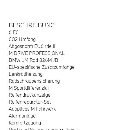
BESCHREIBUNG
6 EC
CO2 Umfang
Abgasnorm EU6 rde II
M DRIVE PROFESSIONAL
BMW LM Rad 826M JB
EU-spezifische Zusatzumfänge
Lenkradheizung
Radschraubensicherung
M Sportdifferenzial
Reifendruckanzeige
Reifenreparatur-Set
Adaptives M Fahrwerk
Alarmanlage
Komfortzugang
Dach und Spiegelkappen schwarz