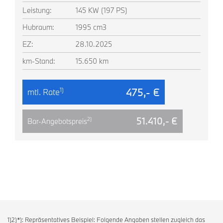
Leistung:
145 KW (197 PS)
Hubraum:
1995 cm3
EZ:
28.10.2025
km-Stand:
15.650 km
475,- €
1)
mtl. Rate
51.410,- €
2)
Bar-Angebotspreis
1)2)*): Repräsentatives Beispiel: Folgende Angaben stellen zugleich das