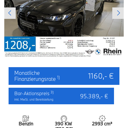
Monatliche
1160,- €
1)
Finanzierungsrate
3)
Bar-Aktionspreis
95.389,- €
inkl. MwSt. und Bereitstellung
Benzin
390 KW
2993 cm³