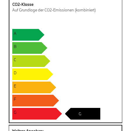
CO2-Klasse
Auf Grundlage der CO2-Emissionen (kombiniert)
A
B
C
D
E
F
G
G
Weitere Angaben: