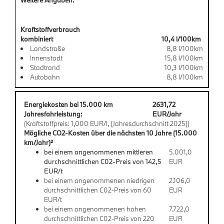
Kraftstoffverbrauch
kombiniert
10,4 l/100km
Landstraße
8,8 l/100km
Innenstadt
15,8 l/100km
Stadtrand
10,3 l/100km
Autobahn
8,8 l/100km
Energiekosten bei 15.000 km
2631,72
Jahresfahrleistung:
EUR/Jahr
(Kraftstoffpreis: 1,000 EUR/l, (Jahresdurchschnitt 2025))
Mögliche CO2-Kosten über die nächsten 10 Jahre (15.000
km/Jahr)²
bei einem angenommenen mittleren
5.001,0
durchschnittlichen C02-Preis von 142,5
EUR
EUR/t
bei einem angenommenen niedrigen
2.106,0
durchschnittlichen C02-Preis von 60
EUR
EUR/t
bei einem angenommenen hohen
7.722,0
durchschnittlichen C02-Preis von 220
EUR