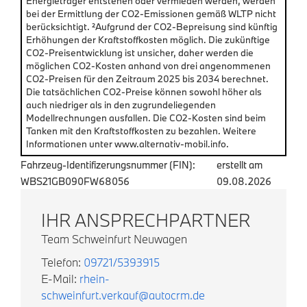
Energieträger entstehen oder vermieden werden, werden
bei der Ermittlung der CO2-Emissionen gemäß WLTP nicht
berücksichtigt. ²Aufgrund der CO2-Bepreisung sind künftig
Erhöhungen der Kraftstoffkosten möglich. Die zukünftige
CO2-Preisentwicklung ist unsicher, daher werden die
möglichen CO2-Kosten anhand von drei angenommenen
CO2-Preisen für den Zeitraum 2025 bis 2034 berechnet.
Die tatsächlichen CO2-Preise können sowohl höher als
auch niedriger als in den zugrundeliegenden
Modellrechnungen ausfallen. Die CO2-Kosten sind beim
Tanken mit den Kraftstoffkosten zu bezahlen. Weitere
Informationen unter www.alternativ-mobil.info.
Fahrzeug-Identifizerungsnummer (FIN):
erstellt am
WBS21GB090FW68056
09.08.2026
IHR ANSPRECHPARTNER
Team Schweinfurt Neuwagen
Telefon:
09721/5393915
E-Mail:
rhein-
schweinfurt.verkauf@autocrm.de