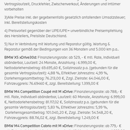
Vertragslaufzeit, Druckfehler, Zwischenverkauf, Änderungen und Irrtümer
vorbehalten
3)Alle Preise inkl. der gegebenenfalls gesetzlich anfallenden Umsatzsteuer;
inkl. Bereitstellungskosten
4) Preisvorteil gegenüber der UPE/UPE= unverbindliche Preisempfehlung
des Herstellers, Preisliste Deutschland.
5) Nur in Verbindung mit Wartung und Reparatur gültig. Wartung &
Reparatur gemäß der Bedingungen von 36 Monaten und 5.000 km p.a..
BMW X5 xDrive30d:
Finanzierungsrate: ab 529, - € mtl. Rate, individuell
abänderbar, Laufzeit: 24 Monate, Anzahlung : 6.999,00 €,
Nettodarlehensbetrag: 69.695,60 €, Sollzinssatz p.a. (gebunden für die
gesamte Vertragslaufzeit): 4,88 %, Effektiver Jahreszins: 4,99 %,
Darlehensgesamtbetrag: 76.213,00 €, Zzgl. Zielrate: 64.046,00 €,
Fahrzeugpreis: 76.69460 €, zzgl. Bereitstellung: 1.399,00 €
BMW M4 Competition Coupé mit M xDrive:
Finanzierungsrate: ab 788,- €
mtl. Rate, individuell abänderbar, Laufzeit: 60 Monate, Anzahlung: 6.999,00
€, Nettodarlehensbetrag: 81.117,02 €, Sollzinssatz p.a. (gebunden für die
gesamte Vertragslaufzeit): 5,83 %, Effektiver Jahreszins: 5,99 %,
Darlehensgesamtbetrag: 101.040,20 €, Zzgl. Zielrate: 54.548,20 €,
Fahrzeugpreis: 88.116,02 €, zzgl. Bereitstellung: 1.249,00 €
BMW M4 Competition Cabrio mit M xDrive:
Finanzierungsrate: ab 779,- €