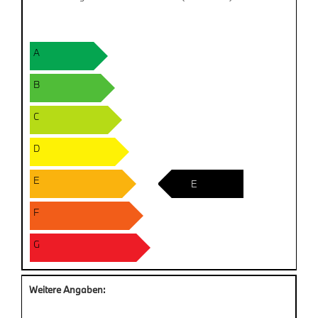
A
B
C
D
E
E
F
G
Weitere Angaben: