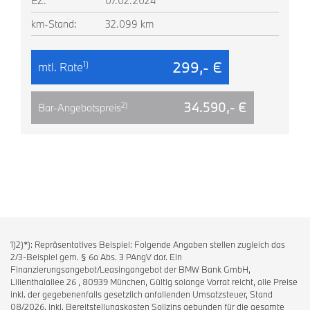
EZ:
07.02.2024
km-Stand:
32.099 km
299,- €
1)
mtl. Rate
34.590,- €
2)
Bar-Angebotspreis
1)2)*): Repräsentatives Beispiel: Folgende Angaben stellen zugleich das
2/3-Beispiel gem. § 6a Abs. 3 PAngV dar. Ein
Finanzierungsangebot/Leasingangebot der BMW Bank GmbH,
Lilienthalallee 26 , 80939 München, Gültig solange Vorrat reicht, alle Preise
inkl. der gegebenenfalls gesetzlich anfallenden Umsatzsteuer, Stand
08/2026, inkl. Bereitstellungskosten Sollzins gebunden für die gesamte