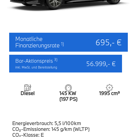
Monatliche
695,- €
1)
Finanzierungsrate
3)
Bar-Aktionspreis
56.999,- €
inkl. MwSt. und Bereitstellung
Diesel
145 KW
1995 cm³
(197 PS)
Energieverbrauch: 5,5 l/100km
CO₂-Emissionen: 145 g/km (WLTP)
CO₂-Klasse: E