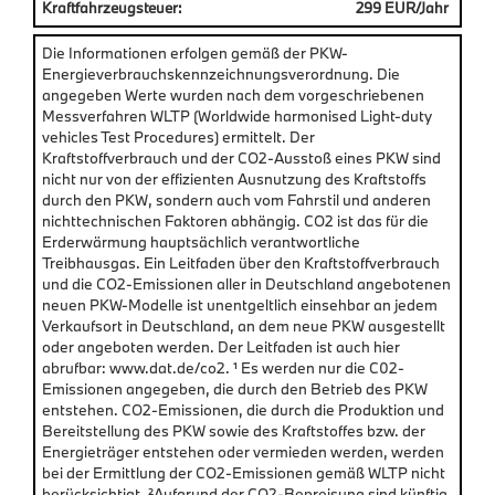
Kraftfahrzeugsteuer:
299 EUR/Jahr
Die Informationen erfolgen gemäß der PKW-
Energieverbrauchskennzeichnungsverordnung. Die
angegeben Werte wurden nach dem vorgeschriebenen
Messverfahren WLTP (Worldwide harmonised Light-duty
vehicles Test Procedures) ermittelt. Der
Kraftstoffverbrauch und der CO2-Ausstoß eines PKW sind
nicht nur von der effizienten Ausnutzung des Kraftstoffs
durch den PKW, sondern auch vom Fahrstil und anderen
nichttechnischen Faktoren abhängig. CO2 ist das für die
Erderwärmung hauptsächlich verantwortliche
Treibhausgas. Ein Leitfaden über den Kraftstoffverbrauch
und die CO2-Emissionen aller in Deutschland angebotenen
neuen PKW-Modelle ist unentgeltlich einsehbar an jedem
Verkaufsort in Deutschland, an dem neue PKW ausgestellt
oder angeboten werden. Der Leitfaden ist auch hier
abrufbar: www.dat.de/co2. ¹ Es werden nur die C02-
Emissionen angegeben, die durch den Betrieb des PKW
entstehen. CO2-Emissionen, die durch die Produktion und
Bereitstellung des PKW sowie des Kraftstoffes bzw. der
Energieträger entstehen oder vermieden werden, werden
bei der Ermittlung der CO2-Emissionen gemäß WLTP nicht
berücksichtigt. ²Aufgrund der CO2-Bepreisung sind künftig