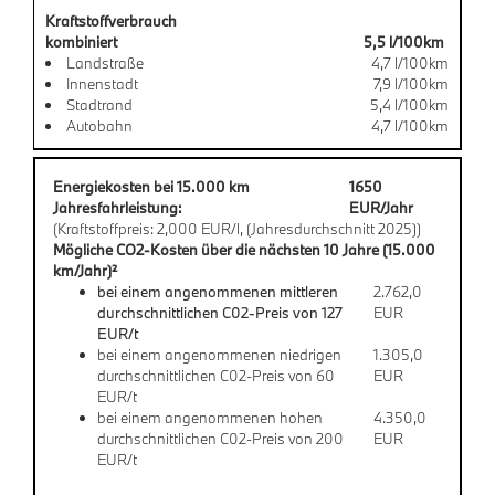
Kraftstoffverbrauch
kombiniert
5,5 l/100km
Landstraße
4,7 l/100km
Innenstadt
7,9 l/100km
Stadtrand
5,4 l/100km
Autobahn
4,7 l/100km
Energiekosten bei 15.000 km
1650
Jahresfahrleistung:
EUR/Jahr
(Kraftstoffpreis: 2,000 EUR/l, (Jahresdurchschnitt 2025))
Mögliche CO2-Kosten über die nächsten 10 Jahre (15.000
km/Jahr)²
bei einem angenommenen mittleren
2.762,0
durchschnittlichen C02-Preis von 127
EUR
EUR/t
bei einem angenommenen niedrigen
1.305,0
durchschnittlichen C02-Preis von 60
EUR
EUR/t
bei einem angenommenen hohen
4.350,0
durchschnittlichen C02-Preis von 200
EUR
EUR/t