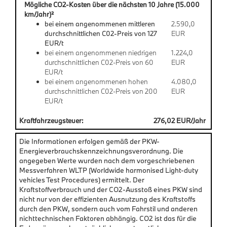
Mögliche CO2-Kosten über die nächsten 10 Jahre (15.000
km/Jahr)²
bei einem angenommenen mittleren
2.590,0
durchschnittlichen C02-Preis von 127
EUR
EUR/t
bei einem angenommenen niedrigen
1.224,0
durchschnittlichen C02-Preis von 60
EUR
EUR/t
bei einem angenommenen hohen
4.080,0
durchschnittlichen C02-Preis von 200
EUR
EUR/t
Kraftfahrzeugsteuer:
276,02 EUR/Jahr
Die Informationen erfolgen gemäß der PKW-
Energieverbrauchskennzeichnungsverordnung. Die
angegeben Werte wurden nach dem vorgeschriebenen
Messverfahren WLTP (Worldwide harmonised Light-duty
vehicles Test Procedures) ermittelt. Der
Kraftstoffverbrauch und der CO2-Ausstoß eines PKW sind
nicht nur von der effizienten Ausnutzung des Kraftstoffs
durch den PKW, sondern auch vom Fahrstil und anderen
nichttechnischen Faktoren abhängig. CO2 ist das für die