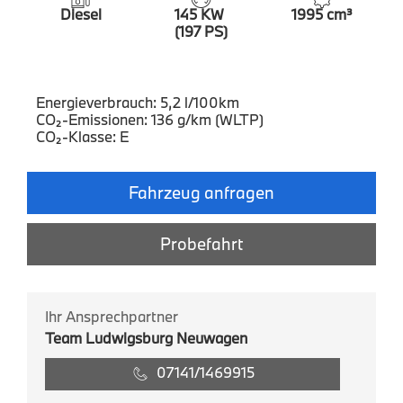
Diesel
145 KW
1995 cm³
(197 PS)
Energieverbrauch: 5,2 l/100km
CO₂-Emissionen: 136 g/km (WLTP)
CO₂-Klasse: E
Fahrzeug anfragen
Probefahrt
Ihr Ansprechpartner
Team Ludwigsburg Neuwagen
07141/1469915