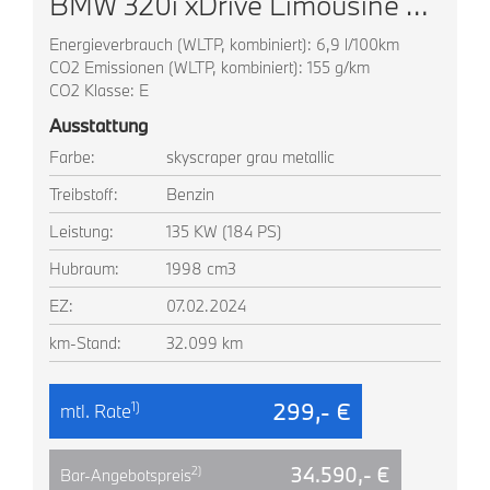
BMW 320i xDrive Limousine Navi LED AHK Sitzheizung
Energieverbrauch (WLTP, kombiniert): 6,9 l/100km
CO2 Emissionen (WLTP, kombiniert): 155 g/km
CO2 Klasse: E
Ausstattung
Farbe:
skyscraper grau metallic
Treibstoff:
Benzin
Leistung:
135 KW (184 PS)
Hubraum:
1998 cm3
EZ:
07.02.2024
km-Stand:
32.099 km
299,- €
1)
mtl. Rate
34.590,- €
2)
Bar-Angebotspreis