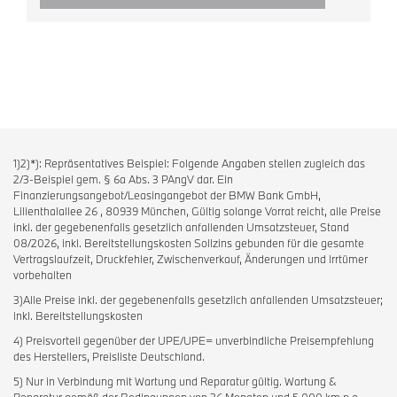
1)2)*): Repräsentatives Beispiel: Folgende Angaben stellen zugleich das
2/3-Beispiel gem. § 6a Abs. 3 PAngV dar. Ein
Finanzierungsangebot/Leasingangebot der BMW Bank GmbH,
Lilienthalallee 26 , 80939 München, Gültig solange Vorrat reicht, alle Preise
inkl. der gegebenenfalls gesetzlich anfallenden Umsatzsteuer, Stand
08/2026, inkl. Bereitstellungskosten Sollzins gebunden für die gesamte
Vertragslaufzeit, Druckfehler, Zwischenverkauf, Änderungen und Irrtümer
vorbehalten
3)Alle Preise inkl. der gegebenenfalls gesetzlich anfallenden Umsatzsteuer;
inkl. Bereitstellungskosten
4) Preisvorteil gegenüber der UPE/UPE= unverbindliche Preisempfehlung
des Herstellers, Preisliste Deutschland.
5) Nur in Verbindung mit Wartung und Reparatur gültig. Wartung &
Reparatur gemäß der Bedingungen von 36 Monaten und 5.000 km p.a..