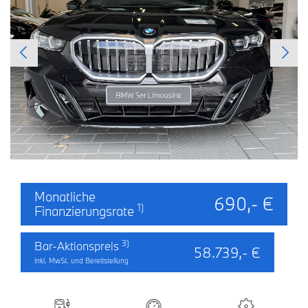
Monatliche
690,- €
1)
Finanzierungsrate
3)
Bar-Aktionspreis
58.739,- €
inkl. MwSt. und Bereitstellung