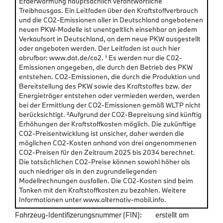
Erderwärmung hauptsächlich verantwortliche
Treibhausgas. Ein Leitfaden über den Kraftstoffverbrauch
und die CO2-Emissionen aller in Deutschland angebotenen
neuen PKW-Modelle ist unentgeltlich einsehbar an jedem
Verkaufsort in Deutschland, an dem neue PKW ausgestellt
oder angeboten werden. Der Leitfaden ist auch hier
abrufbar: www.dat.de/co2. ¹ Es werden nur die C02-
Emissionen angegeben, die durch den Betrieb des PKW
entstehen. CO2-Emissionen, die durch die Produktion und
Bereitstellung des PKW sowie des Kraftstoffes bzw. der
Energieträger entstehen oder vermieden werden, werden
bei der Ermittlung der CO2-Emissionen gemäß WLTP nicht
berücksichtigt. ²Aufgrund der CO2-Bepreisung sind künftig
Erhöhungen der Kraftstoffkosten möglich. Die zukünftige
CO2-Preisentwicklung ist unsicher, daher werden die
möglichen CO2-Kosten anhand von drei angenommenen
CO2-Preisen für den Zeitraum 2025 bis 2034 berechnet.
Die tatsächlichen CO2-Preise können sowohl höher als
auch niedriger als in den zugrundeliegenden
Modellrechnungen ausfallen. Die CO2-Kosten sind beim
Tanken mit den Kraftstoffkosten zu bezahlen. Weitere
Informationen unter www.alternativ-mobil.info.
Fahrzeug-Identifizerungsnummer (FIN):
erstellt am