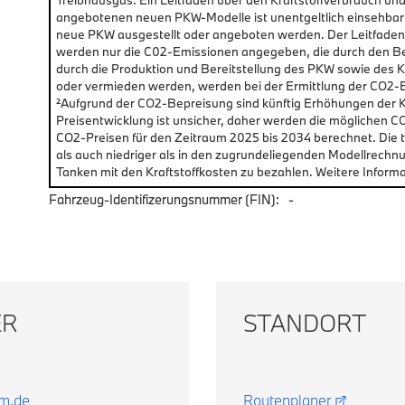
Treibhausgas. Ein Leitfaden über den Kraftstoffverbrauch un
angebotenen neuen PKW-Modelle ist unentgeltlich einsehbar
neue PKW ausgestellt oder angeboten werden. Der Leitfaden i
werden nur die C02-Emissionen angegeben, die durch den B
durch die Produktion und Bereitstellung des PKW sowie des K
oder vermieden werden, werden bei der Ermittlung der CO2-
²Aufgrund der CO2-Bepreisung sind künftig Erhöhungen der Kr
Preisentwicklung ist unsicher, daher werden die mögliche
CO2-Preisen für den Zeitraum 2025 bis 2034 berechnet. Die
als auch niedriger als in den zugrundeliegenden Modellrechn
Tanken mit den Kraftstoffkosten zu bezahlen. Weitere Informa
Fahrzeug-Identifizerungsnummer (FIN):
-
ER
STANDORT
rm.de
Routenplaner