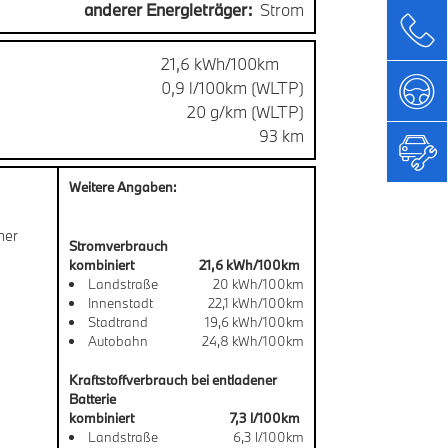
anderer Energieträger:
Strom
21,6 kWh/100km
0,9 l/100km (WLTP)
20 g/km (WLTP)
93 km
Weitere Angaben:
ner
Stromverbrauch
kombiniert
21,6 kWh/100km
Landstraße
20 kWh/100km
Innenstadt
22,1 kWh/100km
Stadtrand
19,6 kWh/100km
Autobahn
24,8 kWh/100km
Kraftstoffverbrauch bei entladener
Batterie
kombiniert
7,3 l/100km
Landstraße
6,3 l/100km