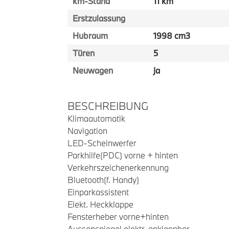
km-Stand
11 km
Erstzulassung
Hubraum
1998 cm3
Türen
5
Neuwagen
ja
BESCHREIBUNG
Klimaautomatik
Navigation
LED-Scheinwerfer
Parkhilfe(PDC) vorne + hinten
Verkehrszeichenerkennung
Bluetooth(f. Handy)
Einparkassistent
Elekt. Heckklappe
Fensterheber vorne+hinten
Aussenspiegel elektr. anklappbar