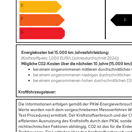
E
F
F
G
Energiekosten bei 15.000 km Jahresfahrleistung:
(Kraftstoffpreis: 1,000 EUR/l, (Jahresdurchschnitt 2024))
Mögliche CO2-Kosten über die nächsten 10 Jahre (15.000 km/J
bei einem angenommenen mittleren durchschnittlichen 
bei einem angenommenen niedrigen durchschnittlichen 
bei einem angenommenen hohen durchschnittlichen C02
Kraftfahrzeugsteuer:
Die Informationen erfolgen gemäß der PKW-Energieverbrau
Werte wurden nach dem vorgeschriebenen Messverfahren WLT
Test Procedures) ermittelt. Der Kraftstoffverbrauch und der 
effizienten Ausnutzung des Kraftstoffs durch den PKW, sonde
nichttechnischen Faktoren abhängig. CO2 ist das für die Erd