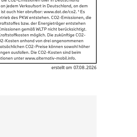
d die CO2-Emissionen aller in Deutschland
 an jedem Verkaufsort in Deutschland, an dem
st auch hier abrufbar: www.dat.de/co2. ¹ Es
etrieb des PKW entstehen. CO2-Emissionen, die
raftstoffes bzw. der Energieträger entstehen
Emissionen gemäß WLTP nicht berücksichtigt.
aftstoffkosten möglich. Die zukünftige CO2-
n CO2-Kosten anhand von drei angenommenen
 tatsächlichen CO2-Preise können sowohl höher
ungen ausfallen. Die CO2-Kosten sind beim
tionen unter www.alternativ-mobil.info.
erstellt am
07.08.2026