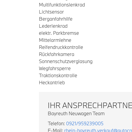
Multifunktionslenkrad
Lichtsensor
Berganfahrhilfe
Lederlenkrad
elektr. Parkbremse
Mittelarmlehne
Reifendruckkontrolle
Rückfahrkamera
Sonnenschutzverglasung
Wegfahrsperre
Traktionskontrolle
Heckantrieb
IHR ANSPRECHPARTN
Bayreuth Neuwagen Team
Telefon:
0921/959239005
E-Mail:
rhein-bayreuth.verkauf@autoc