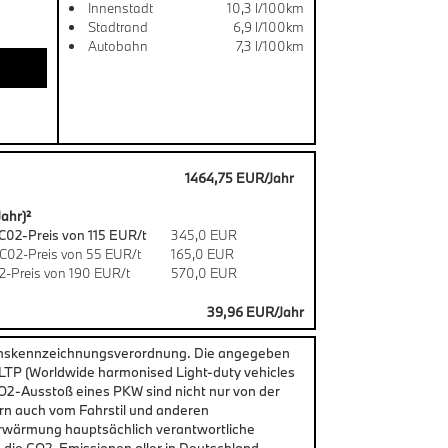
Innenstadt
10,3 l/100km
Stadtrand
6,9 l/100km
Autobahn
7,3 l/100km
1464,75 EUR/Jahr
ahr)²
C02-Preis von 115 EUR/t
345,0 EUR
C02-Preis von 55 EUR/t
165,0 EUR
-Preis von 190 EUR/t
570,0 EUR
39,96 EUR/Jahr
chskennzeichnungsverordnung. Die angegeben
P (Worldwide harmonised Light-duty vehicles
CO2-Ausstoß eines PKW sind nicht nur von der
rn auch vom Fahrstil und anderen
erwärmung hauptsächlich verantwortliche