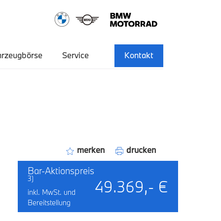
hrzeugbörse
Service
Kontakt
merken
drucken
Bar-Aktionspreis
3)
49.369,- €
inkl. MwSt. und
Bereitstellung