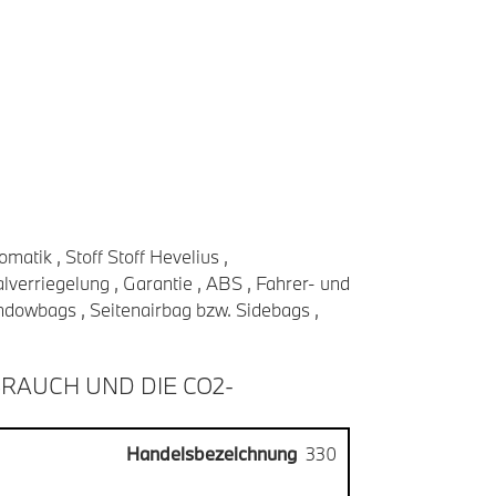
matik , Stoff Stoff Hevelius ,
verriegelung , Garantie , ABS , Fahrer- und
ndowbags , Seitenairbag bzw. Sidebags ,
RAUCH UND DIE CO2-
Handelsbezeichnung
330