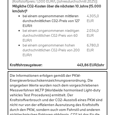
(Kraftstoffpreis: 1,000 EUR/l, (Jahresdurchschnitt 2025))
Mögliche CO2-Kosten über die nächsten 10 Jahre (15.000
km/Jahr)²
bei einem angenommenen mittleren
4.305,0
durchschnittlichen C02-Preis von 127
EUR
EUR/t
bei einem angenommenen niedrigen
2.034,0
durchschnittlichen C02-Preis von 60
EUR
EUR/t
bei einem angenommenen hohen
6.780,0
durchschnittlichen C02-Preis von 200
EUR
EUR/t
Kraftfahrzeugsteuer:
443,86 EUR/Jahr
Die Informationen erfolgen gemäß der PKW-
Energieverbrauchskennzeichnungsverordnung. Die
angegeben Werte wurden nach dem vorgeschriebenen
Messverfahren WLTP (Worldwide harmonised Light-duty
vehicles Test Procedures) ermittelt. Der
Kraftstoffverbrauch und der CO2-Ausstoß eines PKW sind
nicht nur von der effizienten Ausnutzung des Kraftstoffs
durch den PKW, sondern auch vom Fahrstil und anderen
nichttechnischen Faktoren abhängig. CO2 ist das für die