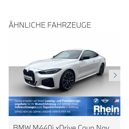
ÄHNLICHE FAHRZEUGE
BMW M440i xDrive Coup Navi Laser HUD GSD Sitze el.