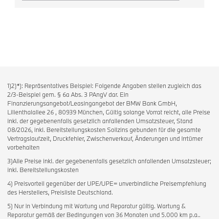
1)2)*): Repräsentatives Beispiel: Folgende Angaben stellen zugleich das
2/3-Beispiel gem. § 6a Abs. 3 PAngV dar. Ein
Finanzierungsangebot/Leasingangebot der BMW Bank GmbH,
Lilienthalallee 26 , 80939 München, Gültig solange Vorrat reicht, alle Preise
inkl. der gegebenenfalls gesetzlich anfallenden Umsatzsteuer, Stand
08/2026, inkl. Bereitstellungskosten Sollzins gebunden für die gesamte
Vertragslaufzeit, Druckfehler, Zwischenverkauf, Änderungen und Irrtümer
vorbehalten
3)Alle Preise inkl. der gegebenenfalls gesetzlich anfallenden Umsatzsteuer;
inkl. Bereitstellungskosten
4) Preisvorteil gegenüber der UPE/UPE= unverbindliche Preisempfehlung
des Herstellers, Preisliste Deutschland.
5) Nur in Verbindung mit Wartung und Reparatur gültig. Wartung &
Reparatur gemäß der Bedingungen von 36 Monaten und 5.000 km p.a..