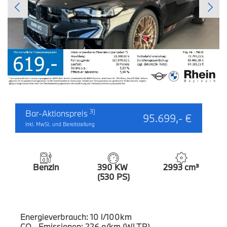
3)
Bar-Aktionspreis
95.699,- €
inkl. MwSt. und Bereitstellung
Benzin
390 KW
2993 cm³
(530 PS)
Energieverbrauch: 10 l/100km
CO₂-Emissionen: 226 g/km (WLTP)