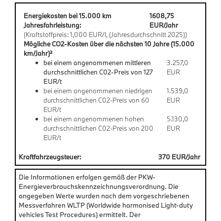
Energiekosten bei 15.000 km
1608,75
Jahresfahrleistung:
EUR/Jahr
(Kraftstoffpreis: 1,000 EUR/l, (Jahresdurchschnitt 2025))
Mögliche CO2-Kosten über die nächsten 10 Jahre (15.000
km/Jahr)²
bei einem angenommenen mittleren
3.257,0
durchschnittlichen C02-Preis von 127
EUR
EUR/t
bei einem angenommenen niedrigen
1.539,0
durchschnittlichen C02-Preis von 60
EUR
EUR/t
bei einem angenommenen hohen
5.130,0
durchschnittlichen C02-Preis von 200
EUR
EUR/t
Kraftfahrzeugsteuer:
370 EUR/Jahr
Die Informationen erfolgen gemäß der PKW-
Energieverbrauchskennzeichnungsverordnung. Die
angegeben Werte wurden nach dem vorgeschriebenen
Messverfahren WLTP (Worldwide harmonised Light-duty
vehicles Test Procedures) ermittelt. Der