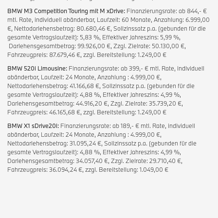
BMW M3 Competition Touring mit M xDrive:
Finanzierungsrate: ab 844,- €
mtl. Rate, individuell abänderbar, Laufzeit: 60 Monate, Anzahlung: 6.999,00
€, Nettodarlehensbetrag: 80.680,46 €, Sollzinssatz p.a. (gebunden für die
gesamte Vertragslaufzeit): 5,83 %, Effektiver Jahreszins: 5,99 %,
Darlehensgesamtbetrag: 99.926,00 €, Zzgl. Zielrate: 50.130,00 €,
Fahrzeugpreis: 87.679,46 €, zzgl. Bereitstellung: 1.249,00 €
BMW 520i Limousine:
Finanzierungsrate: ab 399,- € mtl. Rate, individuell
abänderbar, Laufzeit: 24 Monate, Anzahlung : 4.999,00 €,
Nettodarlehensbetrag: 41.166,68 €, Sollzinssatz p.a. (gebunden für die
gesamte Vertragslaufzeit): 4,88 %, Effektiver Jahreszins: 4,99 %,
Darlehensgesamtbetrag: 44.916,20 €, Zzgl. Zielrate: 35.739,20 €,
Fahrzeugpreis: 46.165,68 €, zzgl. Bereitstellung: 1.249,00 €
BMW X1 sDrive20i:
Finanzierungsrate: ab 189,- € mtl. Rate, individuell
abänderbar, Laufzeit: 24 Monate, Anzahlung : 4.999,00 €,
Nettodarlehensbetrag: 31.095,24 €, Sollzinssatz p.a. (gebunden für die
gesamte Vertragslaufzeit): 4,88 %, Effektiver Jahreszins: 4,99 %,
Darlehensgesamtbetrag: 34.057,40 €, Zzgl. Zielrate: 29.710,40 €,
Fahrzeugpreis: 36.094,24 €, zzgl. Bereitstellung: 1.049,00 €