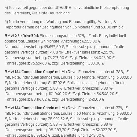
4) Preisvorteil gegenüber der UPE/UPE= unverbindliche Preisempfehlung
des Herstellers, Preisliste Deutschland.
5) Nur in Verbindung mit Wartung und Reparatur gültig. Wartung &
Reparatur gemäß der Bedingungen von 36 Monaten und 5.000 km p.a..
BMW X5 xDrive30d:
Finanzierungsrate: ab 529, - € mtl. Rate, individuell
abänderbar, Laufzeit: 24 Monate, Anzahlung : 6.999,00 €,
Nettodarlehensbetrag: 69.695,60 €, Sollzinssatz p.a. (gebunden für die
gesamte Vertragslaufzeit): 4,88 %, Effektiver Jahreszins: 4,99 %,
Darlehensgesamtbetrag: 76.213,00 €, Zzgl. Zielrate: 64.046,00 €,
Fahrzeugpreis: 76.69460 €, zzgl. Bereitstellung: 1.399,00 €
BMW M4 Competition Coupé mit M xDrive:
Finanzierungsrate: ab 788,- €
mtl. Rate, individuell abänderbar, Laufzeit: 60 Monate, Anzahlung: 6.999,00
€, Nettodarlehensbetrag: 81.117,02 €, Sollzinssatz p.a. (gebunden für die
gesamte Vertragslaufzeit): 5,83 %, Effektiver Jahreszins: 5,99 %,
Darlehensgesamtbetrag: 101.040,20 €, Zzgl. Zielrate: 54.548,20 €,
Fahrzeugpreis: 88.116,02 €, zzgl. Bereitstellung: 1.249,00 €
BMW M4 Competition Cabrio mit M xDrive:
Finanzierungsrate: ab 779,- €
mtl. Rate, individuell abänderbar, Laufzeit: 60 Monate, Anzahlung: 6.999,00
€, Nettodarlehensbetrag: 78.992,52 €, Sollzinssatz p.a. (gebunden für die
gesamte Vertragslaufzeit): 5,83 %, Effektiver Jahreszins: 5,99 %,
Darlehensgesamtbetrag: 98.283,70 €, Zzgl. Zielrate: 52.322,70 €,
Fahrzeugpreis: 85.991,52 €, zzgl. Bereitstellung: 1.249,00 €