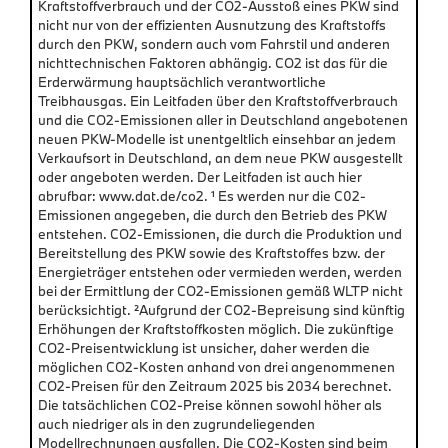
Kraftstoffverbrauch und der CO2-Ausstoß eines PKW sind
nicht nur von der effizienten Ausnutzung des Kraftstoffs
durch den PKW, sondern auch vom Fahrstil und anderen
nichttechnischen Faktoren abhängig. CO2 ist das für die
Erderwärmung hauptsächlich verantwortliche
Treibhausgas. Ein Leitfaden über den Kraftstoffverbrauch
und die CO2-Emissionen aller in Deutschland angebotenen
neuen PKW-Modelle ist unentgeltlich einsehbar an jedem
Verkaufsort in Deutschland, an dem neue PKW ausgestellt
oder angeboten werden. Der Leitfaden ist auch hier
abrufbar: www.dat.de/co2. ¹ Es werden nur die C02-
Emissionen angegeben, die durch den Betrieb des PKW
entstehen. CO2-Emissionen, die durch die Produktion und
Bereitstellung des PKW sowie des Kraftstoffes bzw. der
Energieträger entstehen oder vermieden werden, werden
bei der Ermittlung der CO2-Emissionen gemäß WLTP nicht
berücksichtigt. ²Aufgrund der CO2-Bepreisung sind künftig
Erhöhungen der Kraftstoffkosten möglich. Die zukünftige
CO2-Preisentwicklung ist unsicher, daher werden die
möglichen CO2-Kosten anhand von drei angenommenen
CO2-Preisen für den Zeitraum 2025 bis 2034 berechnet.
Die tatsächlichen CO2-Preise können sowohl höher als
auch niedriger als in den zugrundeliegenden
Modellrechnungen ausfallen. Die CO2-Kosten sind beim