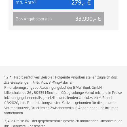
279,- €
1)
mtl. Rate
33.990,- €
2)
Bar-Angebotspreis
1)2)*): Repräsentatives Beispiel: Folgende Angaben stellen zugleich das
2/3-Beispiel gem. § 6a Abs. 3 PAngV dar. Ein
Finanzierungsangebot/Leasingangebot der BMW Bank GmbH,
Lilienthalallee 26 , 80939 München, Gültig solange Vorrat reicht, alle Preise
inkl. der gegebenenfalls gesetzlich anfallenden Umsatzsteuer, Stand
08/2026, inkl. Bereitstellungskosten Sollzins gebunden für die gesamte
Vertragslaufzeit, Druckfehler, Zwischenverkauf, Änderungen und Irrtümer
vorbehalten
3)Alle Preise inkl. der gegebenenfalls gesetzlich anfallenden Umsatzsteuer;
inkl. Bereitstellungskosten