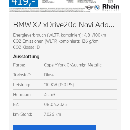
BMW X2 xDrive20d Navi AdapLED ACC HUD Park+ Komfortz
Energieverbrauch (WLTP, kombiniert): 4,8 l/100km
CO2 Emissionen (WLTP, kombiniert): 126 g/km
CO2 Klasse: D
Ausstattung
Farbe:
Cape YYork Gr&uuml;n Metallic
Treibstoff:
Diesel
Leistung:
110 KW (150 PS)
Hubraum:
4 cm3
EZ:
08.04.2025
km-Stand:
7.026 km