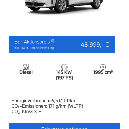
3)
Bar-Aktionspreis
48.999,- €
inkl. MwSt. und Bereitstellung
Diesel
145 KW
1995 cm³
(197 PS)
Energieverbrauch: 6,5 l/100km
CO₂-Emissionen: 171 g/km (WLTP)
CO₂-Klasse: F