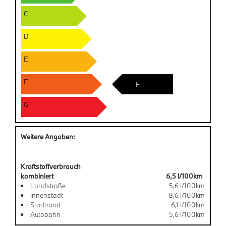
C
D
E
F
F
G
Weitere Angaben:
Kraftstoffverbrauch
kombiniert
6,5 l/100km
Landstraße
5,6 l/100km
Innenstadt
8,6 l/100km
Stadtrand
6,1 l/100km
Autobahn
5,6 l/100km