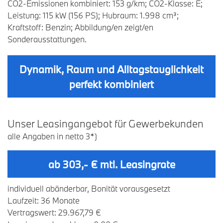
CO2-Emissionen kombiniert: 153 g/km; CO2-Klasse: E;
Leistung: 115 kW (156 PS); Hubraum: 1.998 cm³;
Kraftstoff: Benzin; Abbildung/en zeigt/en
Sonderausstattungen.
Dynamik, Raum und Alltagstauglichkeit
perfekt kombiniert
U
nser
L
easingangebot
für
G
ewerbekunden
alle Angaben in netto 3*)
ab 303,- € mtl. Leasingrate
individuell abänderbar, Bonität vorausgesetzt
Laufzeit: 36 Monate
Vertragswert: 29.967,79 €