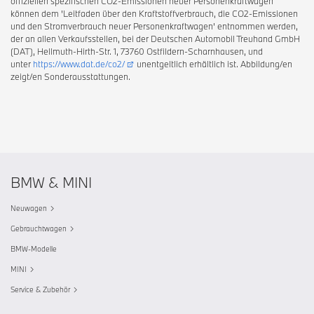
offiziellen spezifischen CO2-Emissionen neuer Personenkraftwagen
können dem 'Leitfaden über den Kraftstoffverbrauch, die CO2-Emissionen
und den Stromverbrauch neuer Personenkraftwagen' entnommen werden,
der an allen Verkaufsstellen, bei der Deutschen Automobil Treuhand GmbH
(DAT), Hellmuth-Hirth-Str. 1, 73760 Ostfildern-Scharnhausen, und
unter
https://www.dat.de/co2/
unentgeltlich erhältlich ist. Abbildung/en
zeigt/en Sonderausstattungen.
BMW & MINI
Neuwagen
Gebrauchtwagen
BMW-Modelle
MINI
Service & Zubehör